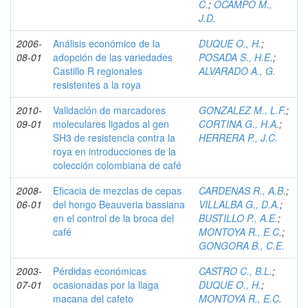
C.
;
OCAMPO M.,
J.D.
2006-
Análisis económico de la
DUQUE O., H.
;
08-01
adopción de las variedades
POSADA S., H.E.
;
Castillo R regionales
ALVARADO A., G.
resistentes a la roya
2010-
Validación de marcadores
GONZALEZ M., L.F.
;
09-01
moleculares ligados al gen
CORTINA G., H.A.
;
SH3 de resistencia contra la
HERRERA P., J.C.
roya en introducciones de la
colección colombiana de café
2008-
Eficacia de mezclas de cepas
CARDENAS R., A.B.
;
06-01
del hongo Beauveria bassiana
VILLALBA G., D.A.
;
en el control de la broca del
BUSTILLO P., A.E.
;
café
MONTOYA R., E.C.
;
GONGORA B., C.E.
2003-
Pérdidas económicas
CASTRO C., B.L.
;
07-01
ocasionadas por la llaga
DUQUE O., H.
;
macana del cafeto
MONTOYA R., E.C.