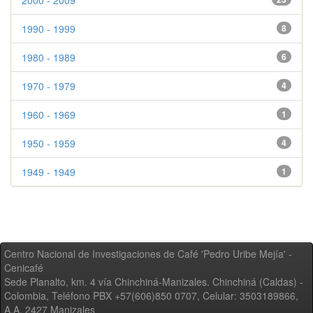
2000 - 2009
1990 - 1999
8
1980 - 1989
6
1970 - 1979
4
1960 - 1969
1
1950 - 1959
4
1949 - 1949
1
Centro Nacional de Investigaciones de Café 'Pedro Uribe Mejía' -
Cenicafé
Sede Planalto, km. 4 vía Chinchiná-Manizales. Chinchiná (Caldas) -
Colombia, Teléfono PBX +57(606)850 0707, Celular: 3503189866,
A.A. 2427 Manizales