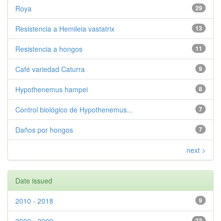
Roya
29
Resistencia a Hemileia vastatrix
13
Resistencia a hongos
11
Café variedad Caturra
9
Hypothenemus hampei
8
Control biológico de Hypothenemus...
7
Daños por hongos
7
next >
Date issued
2010 - 2018
9
23