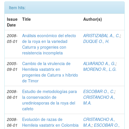
Item hits:
Issue
Title
Author(s)
Date
2008-
Análisis económico del efecto
ARISTIZABAL A., C.
;
05-01
de la roya en la variedad
DUQUE O., H.
Caturra y progenies con
resistencia incompleta
2005-
Cambio de la virulencia de
ALVARADO A., G.
;
09-01
Hemileia vastatrix en
MORENO R., L.G.
progenies de Caturra x híbrido
de Timor
2008-
Estudio de metodologías para
ESCOBAR O., C.
;
06-01
la conservación de
CRISTANCHO A.,
urediniosporas de la roya del
M.A.
cafeto
2008-
Evolución de razas de
CRISTANCHO A.,
06-01
Hemileia vastatrix en Colombia
M.A.
;
ESCOBAR O.,