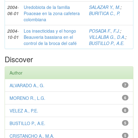
2004-
Uredobiota de la familia
SALAZAR Y., M.
;
06-01
Poaceae en la zona cafetera
BURITICA C., P.
colombiana
2004-
Los insecticidas y el hongo
POSADA F., F.J.
;
10-01
Beauveria bassiana en el
VILLALBA G., D.A.
;
control de la broca del café
BUSTILLO P., A.E.
Discover
Author
ALVARADO A., G.
7
MORENO R., L.G.
6
VELEZ A., P.E.
6
BUSTILLO P., A.E.
5
CRISTANCHO A., M.A.
5