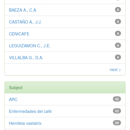
BAEZA A., C.A.
4
CASTAÑO A., J.J.
4
CENICAFE
4
LEGUIZAMON C., J.E.
4
VILLALBA G., D.A.
4
next >
Subject
ARC
42
Enfermedades del café
32
Hemileia vastatrix
29