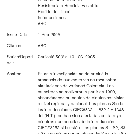
Resistencia a Hemileia vastatrix
Híbrido de Timor
Introducciones
ARC
Issue Date:
1-Sep-2005
Citation:
ARC
Series/Report
Cenicafé 56(2):110-126. 2005.
no.:
Abstract:
En esta investigación se determinó la
presencia de nuevas razas de roya sobre
plantaciones de variedad Colombia. Los
muestreos se realizaron a partir de 1990,
observándose aumentos de plantas sensibles,
a nivel regional y nacional. Las plantas So de
las introducciones CIFC#832-1, 832-2 y 1343
del (H.T.), no han sido afectadas por la roya,
mientras que aquellas de la introducción
CIFC#2252 si lo están. Las plantas S1, S2, S3
y S4, obtenidas por autofecundación de las So,