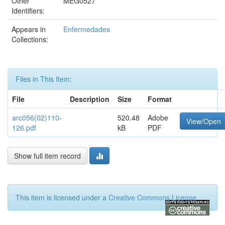
Other
MEG0527
Identifiers:
Appears in
Enfermedades
Collections:
Files in This Item:
File
Description
Size
Format
arc056(02)110-
520.48
Adobe
View/Open
126.pdf
kB
PDF
Show full item record
This item is licensed under a
Creative Commons License