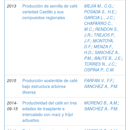
2013
Producción de semilla de café
MEJIA M., C.G.
;
variedad Castillo y sus
POSADA S., H.E.
;
compuestos regionales
GARCIA L., J.C.
;
CHAPARRO C.,
M.C.
;
RENDON S.,
J.R.
;
TREJOS P.,
J.F.
;
MONTOYA,
D.F.
;
MENZA F.,
H.D.
;
SANCHEZ A.,
P.M.
;
BAUTE B., J.E.
;
TORRES N., J.C.
;
OSPINA P., C.M.
2015
Producción sostenible de café
FARFAN V., F.F.
;
bajo estructura arbórea
SANCHEZ A., P.M.
diversa
2014-
Productividad del café en tres
MORENO B., A.M.
;
09-15
edades de trasplante e
SANCHEZ A., P.M.
intercalado con maíz y fríjol
arbustivo