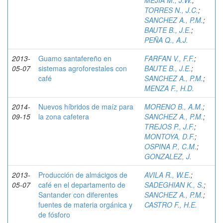
MEJIA M., J.W.
;
TORRES N., J.C.
;
SANCHEZ A., P.M.
;
BAUTE B., J.E.
;
PEÑA Q., A.J.
2013-
Guamo santafereño en
FARFAN V., F.F.
;
05-07
sistemas agroforestales con
BAUTE B., J.E.
;
café
SANCHEZ A., P.M.
;
MENZA F., H.D.
2014-
Nuevos híbridos de maíz para
MORENO B., A.M.
;
09-15
la zona cafetera
SANCHEZ A., P.M.
;
TREJOS P., J.F.
;
MONTOYA, D.F.
;
OSPINA P., C.M.
;
GONZALEZ, J.
2013-
Producción de almácigos de
AVILA R., W.E.
;
05-07
café en el departamento de
SADEGHIAN K., S.
;
Santander con diferentes
SANCHEZ A., P.M.
;
fuentes de materia orgánica y
CASTRO F., H.E.
de fósforo