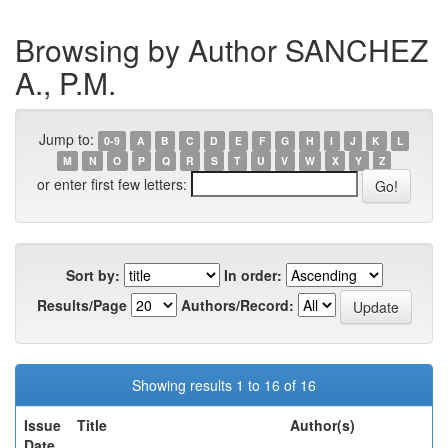
Browsing by Author SANCHEZ
A., P.M.
Jump to:
0-9
A
B
C
D
E
F
G
H
I
J
K
L
M
N
O
P
Q
R
S
T
U
V
W
X
Y
Z
or enter first few letters:
Sort by:
In order:
Results/Page
Authors/Record:
Showing results 1 to 16 of 16
Issue
Title
Author(s)
Date