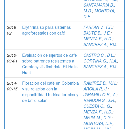
SANTAMARIA B.,
M.D.
;
MONTOYA,
D.F.
2016-
Erythrina sp para sistemas
FARFAN V., F.F.
;
02
agroforestales con café
BAUTE B., J.E.
;
MENZA F., H.D.
;
SANCHEZ A., P.M.
2010-
Evaluación de injertos de café
CASTRO C., B.L.
;
09-01
sobre patrones resistentes a
CORTINA G., H.A.
;
Ceratocystis fimbriata Ell Halts
SANCHEZ A., P.M.
Hunt
2014-
Floración del café en Colombia
RAMIREZ B., V.H.
;
09-15
y su relación con la
ARCILA P., J.
;
disponibilidad hídrica térmica y
JARAMILLO R., A.
;
de brillo solar
RENDON S., J.R.
;
CUESTA G., G.
;
MENZA F., H.D.
;
MEJIA M., C.G.
;
MONTOYA, D.F.
;