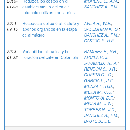
2013-
Reduzca los costos en el
MORENO B., A.M.
;
01-28
establecimiento del café :
SANCHEZ A., P.M.
Intercale cultivos transitorios
2014-
Respuesta del café al fósforo y
AVILA R., W.E.
;
09-15
abonos orgánicos en la etapa
SADEGHIAN K., S.
;
de almácigo
SANCHEZ A., P.M.
;
CASTRO F., H.E.
2013-
Variabilidad climática y la
RAMIREZ B., V.H.
;
01-28
floración del café en Colombia
ARCILA P., J.
;
JARAMILLO R., A.
;
RENDON S., J.R.
;
CUESTA G., G.
;
GARCIA L., J.C.
;
MENZA F., H.D.
;
MEJIA M., C.G.
;
MONTOYA, D.F.
;
MEJIA M., J.W.
;
TORRES N., J.C.
;
SANCHEZ A., P.M.
;
BAUTE B., J.E.