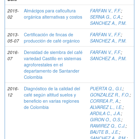
2015-
Almácigos para caficultura
FARFAN V., F.F.
;
02
orgánica alternativas y costos
SERNA G., C.A.
;
SANCHEZ A., P.M.
2013-
Certificación de fincas de
FARFAN V., F.F.
;
05-07
producción de café orgánico
SANCHEZ A., P.M.
2016-
Densidad de siembra del café
FARFAN V., F.F.
;
07
variedad Castillo en sistemas
SANCHEZ A., P.M.
agroforestales en el
departamento de Santander
Colombia
2016-
Diagnóstico de la calidad del
PUERTA Q., G.I.
;
12
café según altitud suelos y
GONZALEZ R., F.O.
;
beneficio en varias regiones
CORREA P., A.
;
de Colombia
ALVAREZ L., I.E.
;
ARDILA C., J.A.
;
GIRON O., O.S.
;
RAMIREZ Q., C.J.
;
BAUTE B., J.E.
;
SANCHEZ A., P.M.
;