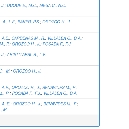
 J.
;
DUQUE E., M.C.
;
MESA C., N.C.
A., L.F.
;
BAKER, P.S.
;
OROZCO H., J.
 A.E.
;
CARDENAS M., R.
;
VILLALBA G., D.A.
;
., P.
;
OROZCO H., J.
;
POSADA F., F.J.
 J.
;
ARISTIZABAL A., L.F.
., M.
;
OROZCO H., J.
 A.E.
;
OROZCO H., J.
;
BENAVIDES M., P.
;
., R.
;
POSADA F., F.J.
;
VILLALBA G., D.A.
 A. E.
;
OROZCO H., J.
;
BENAVIDES M., P.
;
, M.