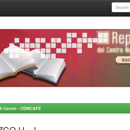
rch Centre - CENICAFE
CO H., J.