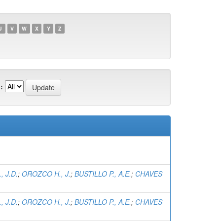
U
V
W
X
Y
Z
:
 J.D.
;
OROZCO H., J.
;
BUSTILLO P., A.E.
;
CHAVES
 J.D.
;
OROZCO H., J.
;
BUSTILLO P., A.E.
;
CHAVES