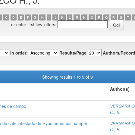
C
D
E
F
G
H
I
J
K
L
M
N
O
P
Q
R
S
T
or enter first few letters:
In order:
Results/Page
Authors/Record
Showing results 1 to 9 of 9
Author(s)
ones de campo
VERGARA O.,
C., B.
te de café infestado de Hypothenemus hampei
VERGARA O.,
C., B.