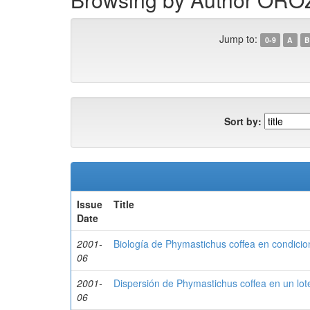
Jump to:
0-9
A
B
Sort by:
Issue
Title
Date
2001-
Biología de Phymastichus coffea en condici
06
2001-
Dispersión de Phymastichus coffea en un lo
06