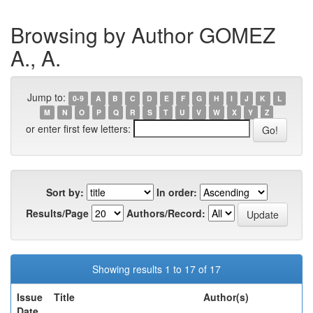
Browsing by Author GOMEZ
A., A.
Jump to:
0-9
A
B
C
D
E
F
G
H
I
J
K
L
M
N
O
P
Q
R
S
T
U
V
W
X
Y
Z
or enter first few letters:
Sort by:
In order:
Results/Page
Authors/Record:
Showing results 1 to 17 of 17
Issue
Title
Author(s)
Date