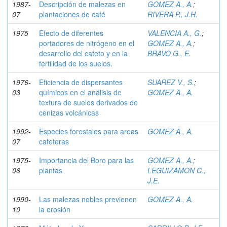
1987-
Descripción de malezas en
GOMEZ A., A.
;
07
plantaciones de café
RIVERA P., J.H.
1975
Efecto de diferentes
VALENCIA A., G.
;
portadores de nitrógeno en el
GOMEZ A., A.
;
desarrollo del cafeto y en la
BRAVO G., E.
fertilidad de los suelos.
1976-
Eficiencia de dispersantes
SUAREZ V., S.
;
03
químicos en el análisis de
GOMEZ A., A.
textura de suelos derivados de
cenizas volcánicas
1992-
Especies forestales para areas
GOMEZ A., A.
07
cafeteras
1975-
Importancia del Boro para las
GOMEZ A., A.
;
06
plantas
LEGUIZAMON C.,
J.E.
1990-
Las malezas nobles previenen
GOMEZ A., A.
10
la erosión