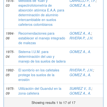
1976-
Métodos de Yuan y
CARRILLO P., I.F.
;
03
espectrofotometría de
GOMEZ A., A.
absorción atómica E.A.A. para
determinación de aluminio
intercambiable en suelos
cafeteros colombianos
1994-
Recomendaciones para
GOMEZ A., A.
;
06
establecer el manejo integrado
RIVERA P., J.H.
de malezas
1975-
Sistema I.U.M. para
GOMEZ A., A.
04
determinación del uso y
manejo de los suelos de ladera
1992-
El sombrío en los cafetales
RIVERA P., J.H.
;
05
protege los suelos de la
GOMEZ A., A.
erosión
1975-
Utilización del Guandul en la
SUAREZ V., S.
;
09
zona cafetera
GOMEZ A., A.
Showing results 1 to 17 of 17