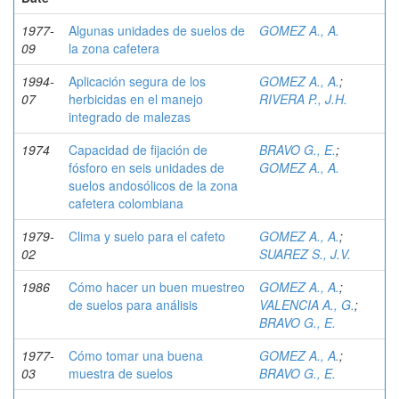
1977-
Algunas unidades de suelos de
GOMEZ A., A.
09
la zona cafetera
1994-
Aplicación segura de los
GOMEZ A., A.
;
07
herbicidas en el manejo
RIVERA P., J.H.
integrado de malezas
1974
Capacidad de fijación de
BRAVO G., E.
;
fósforo en seis unidades de
GOMEZ A., A.
suelos andosólicos de la zona
cafetera colombiana
1979-
Clima y suelo para el cafeto
GOMEZ A., A.
;
02
SUAREZ S., J.V.
1986
Cómo hacer un buen muestreo
GOMEZ A., A.
;
de suelos para análisis
VALENCIA A., G.
;
BRAVO G., E.
1977-
Cómo tomar una buena
GOMEZ A., A.
;
03
muestra de suelos
BRAVO G., E.