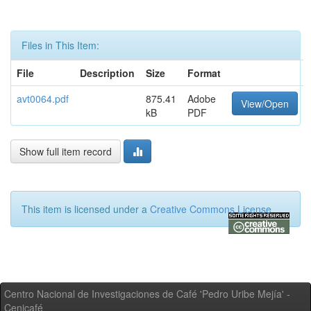
Files in This Item:
File
Description
Size
Format
avt0064.pdf
875.41
Adobe
View/Open
kB
PDF
Show full item record
This item is licensed under a
Creative Commons License
Centro Nacional de Investigaciones de Café 'Pedro Uribe Mejía' -
Cenicafé