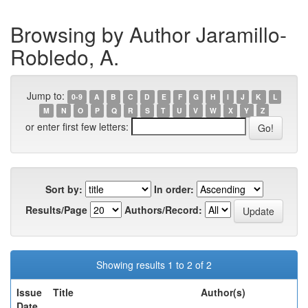
Browsing by Author Jaramillo-
Robledo, A.
Jump to:
0-9
A
B
C
D
E
F
G
H
I
J
K
L
M
N
O
P
Q
R
S
T
U
V
W
X
Y
Z
or enter first few letters:
Sort by:
In order:
Results/Page
Authors/Record:
Showing results 1 to 2 of 2
Issue
Title
Author(s)
Date