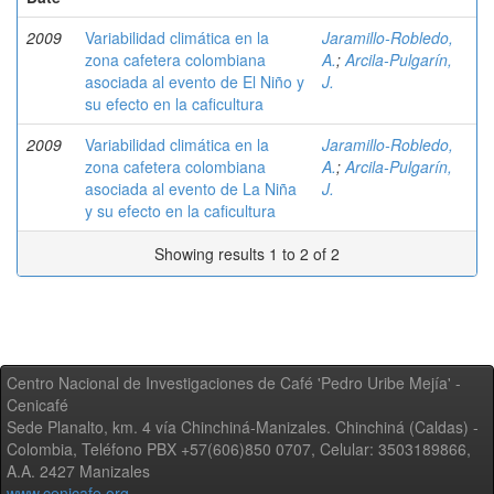
2009
Variabilidad climática en la
Jaramillo-Robledo,
zona cafetera colombiana
A.
;
Arcila-Pulgarín,
asociada al evento de El Niño y
J.
su efecto en la caficultura
2009
Variabilidad climática en la
Jaramillo-Robledo,
zona cafetera colombiana
A.
;
Arcila-Pulgarín,
asociada al evento de La Niña
J.
y su efecto en la caficultura
Showing results 1 to 2 of 2
Centro Nacional de Investigaciones de Café 'Pedro Uribe Mejía' -
Cenicafé
Sede Planalto, km. 4 vía Chinchiná-Manizales. Chinchiná (Caldas) -
Colombia, Teléfono PBX +57(606)850 0707, Celular: 3503189866,
A.A. 2427 Manizales
www.cenicafe.org