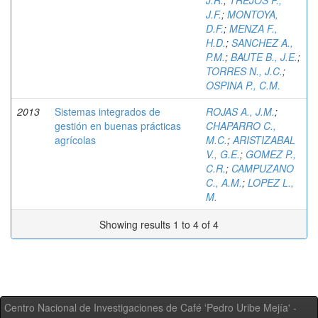
J.R.
;
TREJOS P.,
J.F.
;
MONTOYA,
D.F.
;
MENZA F.,
H.D.
;
SANCHEZ A.,
P.M.
;
BAUTE B., J.E.
;
TORRES N., J.C.
;
OSPINA P., C.M.
2013
Sistemas integrados de
ROJAS A., J.M.
;
gestión en buenas prácticas
CHAPARRO C.,
agrícolas
M.C.
;
ARISTIZABAL
V., G.E.
;
GOMEZ P.,
C.R.
;
CAMPUZANO
C., A.M.
;
LOPEZ L.,
M.
Showing results 1 to 4 of 4
Centro Nacional de Investigaciones de Café 'Pedro Uribe Mejía' -