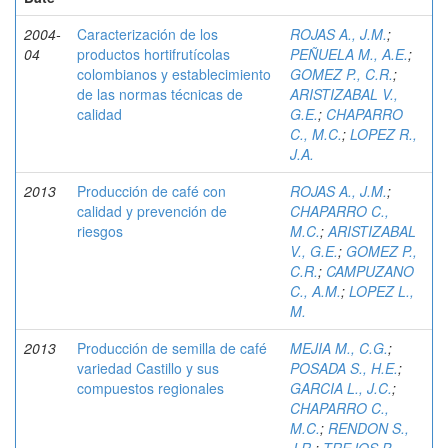
2004-
Caracterización de los
ROJAS A., J.M.
;
04
productos hortifrutícolas
PEÑUELA M., A.E.
;
colombianos y establecimiento
GOMEZ P., C.R.
;
de las normas técnicas de
ARISTIZABAL V.,
calidad
G.E.
;
CHAPARRO
C., M.C.
;
LOPEZ R.,
J.A.
2013
Producción de café con
ROJAS A., J.M.
;
calidad y prevención de
CHAPARRO C.,
riesgos
M.C.
;
ARISTIZABAL
V., G.E.
;
GOMEZ P.,
C.R.
;
CAMPUZANO
C., A.M.
;
LOPEZ L.,
M.
2013
Producción de semilla de café
MEJIA M., C.G.
;
variedad Castillo y sus
POSADA S., H.E.
;
compuestos regionales
GARCIA L., J.C.
;
CHAPARRO C.,
M.C.
;
RENDON S.,