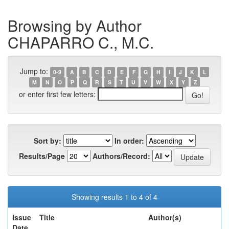
Browsing by Author
CHAPARRO C., M.C.
Jump to:
0-9
A
B
C
D
E
F
G
H
I
J
K
L
M
N
O
P
Q
R
S
T
U
V
W
X
Y
Z
or enter first few letters:
Sort by:
In order:
Results/Page
Authors/Record:
Showing results 1 to 4 of 4
Issue
Title
Author(s)
Date