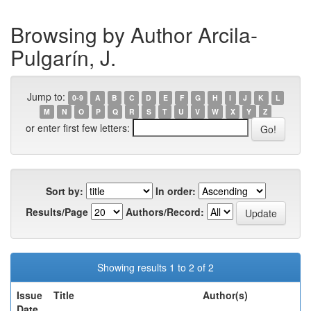
Browsing by Author Arcila-
Pulgarín, J.
Jump to:
0-9
A
B
C
D
E
F
G
H
I
J
K
L
M
N
O
P
Q
R
S
T
U
V
W
X
Y
Z
or enter first few letters:
Sort by:
In order:
Results/Page
Authors/Record:
Showing results 1 to 2 of 2
Issue
Title
Author(s)
Date