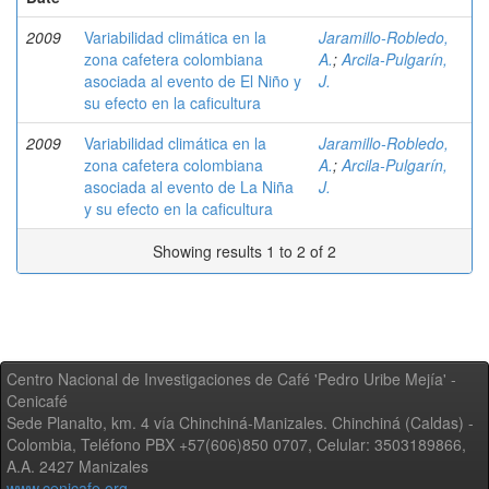
2009
Variabilidad climática en la
Jaramillo-Robledo,
zona cafetera colombiana
A.
;
Arcila-Pulgarín,
asociada al evento de El Niño y
J.
su efecto en la caficultura
2009
Variabilidad climática en la
Jaramillo-Robledo,
zona cafetera colombiana
A.
;
Arcila-Pulgarín,
asociada al evento de La Niña
J.
y su efecto en la caficultura
Showing results 1 to 2 of 2
Centro Nacional de Investigaciones de Café 'Pedro Uribe Mejía' -
Cenicafé
Sede Planalto, km. 4 vía Chinchiná-Manizales. Chinchiná (Caldas) -
Colombia, Teléfono PBX +57(606)850 0707, Celular: 3503189866,
A.A. 2427 Manizales
www.cenicafe.org