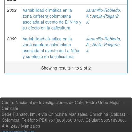
2009
Variabilidad climática en la
Jaramillo-Robledo,
zona cafetera colombiana
A.
;
Arcila-Pulgarín,
asociada al evento de El Niño y
J.
su efecto en la caficultura
2009
Variabilidad climática en la
Jaramillo-Robledo,
zona cafetera colombiana
A.
;
Arcila-Pulgarín,
asociada al evento de La Niña
J.
y su efecto en la caficultura
Showing results 1 to 2 of 2
Centro Nacional de Investigaciones de Café 'Pedro Uribe Mejía' -
Cenicafé
Sede Planalto, km. 4 vía Chinchiná-Manizales. Chinchiná (Caldas) -
Colombia, Teléfono PBX +57(606)850 0707, Celular: 3503189866,
A.A. 2427 Manizales
www.cenicafe.org