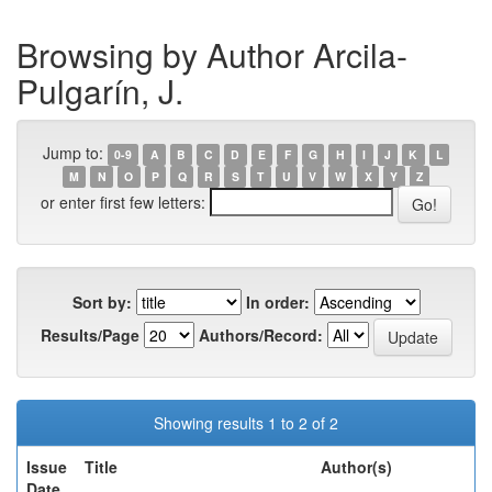
Browsing by Author Arcila-
Pulgarín, J.
Jump to:
0-9
A
B
C
D
E
F
G
H
I
J
K
L
M
N
O
P
Q
R
S
T
U
V
W
X
Y
Z
or enter first few letters:
Sort by:
In order:
Results/Page
Authors/Record:
Showing results 1 to 2 of 2
Issue
Title
Author(s)
Date