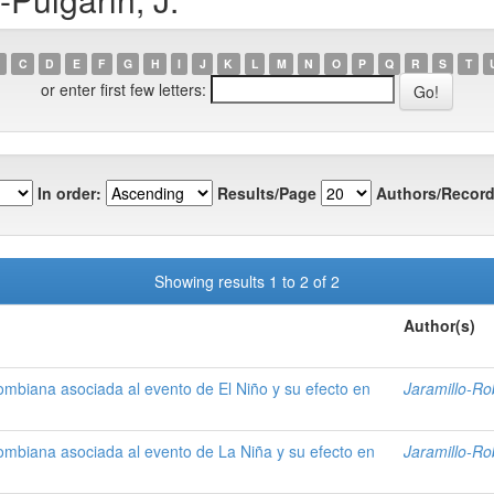
C
D
E
F
G
H
I
J
K
L
M
N
O
P
Q
R
S
T
or enter first few letters:
In order:
Results/Page
Authors/Record
Showing results 1 to 2 of 2
Author(s)
olombiana asociada al evento de El Niño y su efecto en
Jaramillo-Ro
olombiana asociada al evento de La Niña y su efecto en
Jaramillo-Ro