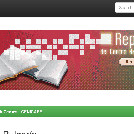
rch Centre - CENICAFE
-Pulgarín, J.