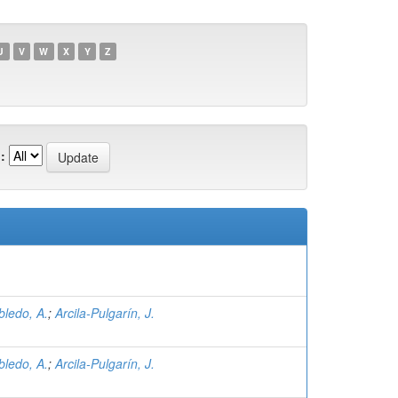
U
V
W
X
Y
Z
:
bledo, A.
;
Arcila-Pulgarín, J.
bledo, A.
;
Arcila-Pulgarín, J.