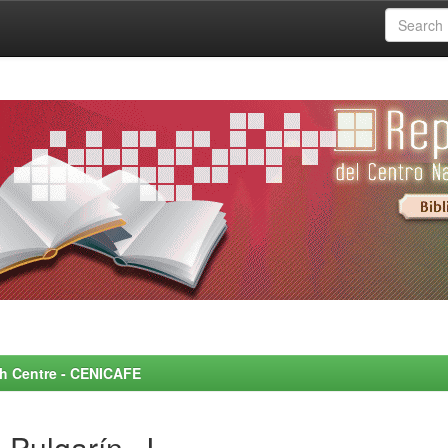
rch Centre - CENICAFE
-Pulgarín, J.