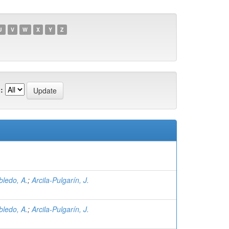
U
V
W
X
Y
Z
:
bledo, A.
;
Arcila-Pulgarín, J.
bledo, A.
;
Arcila-Pulgarín, J.