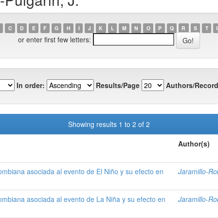
C
D
E
F
G
H
I
J
K
L
M
N
O
P
Q
R
S
T
or enter first few letters:
In order:
Results/Page
Authors/Record
Showing results 1 to 2 of 2
Author(s)
olombiana asociada al evento de El Niño y su efecto en
Jaramillo-Ro
olombiana asociada al evento de La Niña y su efecto en
Jaramillo-Ro