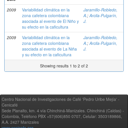
2009
Variabilidad climática en la
Jaramillo-Robledo,
zona cafetera colombiana
A.
;
Arcila-Pulgarín,
asociada al evento de El Niño y
J.
su efecto en la caficultura
2009
Variabilidad climática en la
Jaramillo-Robledo,
zona cafetera colombiana
A.
;
Arcila-Pulgarín,
asociada al evento de La Niña
J.
y su efecto en la caficultura
Showing results 1 to 2 of 2
Centro Nacional de Investigaciones de Café 'Pedro Uribe Mejía' -
Cenicafé
Sede Planalto, km. 4 vía Chinchiná-Manizales. Chinchiná (Caldas) -
Colombia, Teléfono PBX +57(606)850 0707, Celular: 3503189866,
A.A. 2427 Manizales
www.cenicafe.org