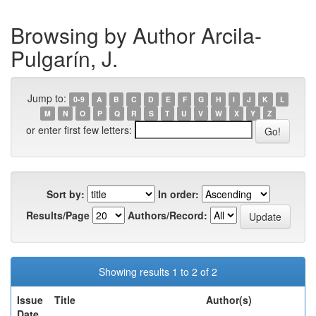
Browsing by Author Arcila-
Pulgarín, J.
Jump to:
0-9
A
B
C
D
E
F
G
H
I
J
K
L
M
N
O
P
Q
R
S
T
U
V
W
X
Y
Z
or enter first few letters:
Sort by:
In order:
Results/Page
Authors/Record:
Showing results 1 to 2 of 2
Issue
Title
Author(s)
Date