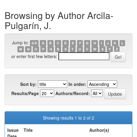
Browsing by Author Arcila-
Pulgarín, J.
Jump to:
0-9
A
B
C
D
E
F
G
H
I
J
K
L
M
N
O
P
Q
R
S
T
U
V
W
X
Y
Z
or enter first few letters:
Sort by:
In order:
Results/Page
Authors/Record:
Showing results 1 to 2 of 2
Issue
Title
Author(s)
Date