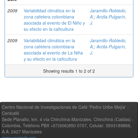
2009
Variabilidad climática en la
Jaramillo-Robledo,
zona cafetera colombiana
A.
;
Arcila-Pulgarín,
asociada al evento de El Niño y
J.
su efecto en la caficultura
2009
Variabilidad climática en la
Jaramillo-Robledo,
zona cafetera colombiana
A.
;
Arcila-Pulgarín,
asociada al evento de La Niña
J.
y su efecto en la caficultura
Showing results 1 to 2 of 2
Centro Nacional de Investigaciones de Café 'Pedro Uribe Mejía' -
Cenicafé
Sede Planalto, km. 4 vía Chinchiná-Manizales. Chinchiná (Caldas) -
Colombia, Teléfono PBX +57(606)850 0707, Celular: 3503189866,
A.A. 2427 Manizales
www.cenicafe.org