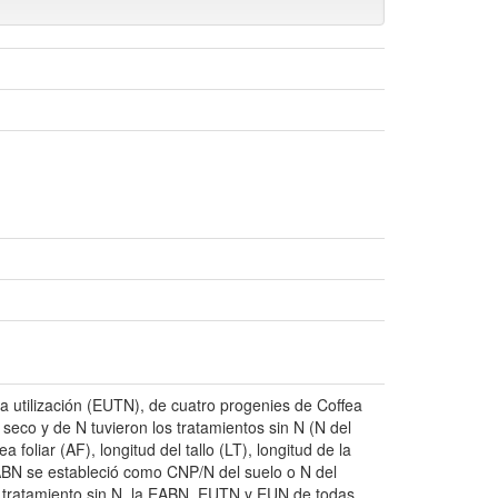
 la utilización (EUTN), de cuatro progenies de Coffea
seco y de N tuvieron los tratamientos sin N (N del
foliar (AF), longitud del tallo (LT), longitud de la
EABN se estableció como CNP/N del suelo o N del
 tratamiento sin N, la EABN, EUTN y EUN de todas