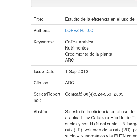
Title:
Estudio de la eficiencia en el uso del
Authors:
LOPEZ R., J.C.
Keywords:
Coffea arabica
Nutrimentos
Crecimiento de la planta
ARC
Issue Date:
1-Sep-2010
Citation:
ARC
Series/Report
Cenicafé 60(4):324-350. 2009.
no.:
Abstract:
Se estudió la eficiencia en el uso de
arabica L. cv Caturra x Híbrido de T
suelo) y con N (N del suelo + N inorgá
raíz (LR), volumen de la raíz (VR), 
suelo + N inorgánico y la EUTN com