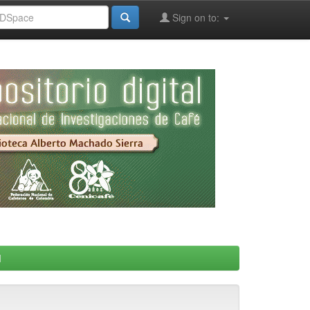
Sign on to:
d