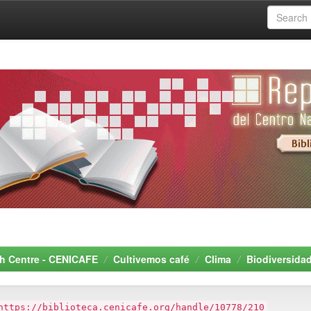
rch Centre - CENICAFE
Cultivemos café
Clima
Biodiversida
https://biblioteca.cenicafe.org/handle/10778/210