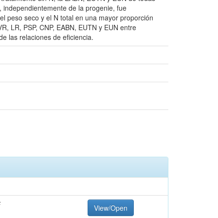
s, independientemente de la progenie, fue
l peso seco y el N total en una mayor proporción
AF, VR, LR, PSP, CNP, EABN, EUTN y EUN entre
e las relaciones de eficiencia.
F
View/Open