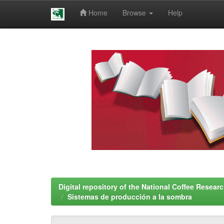
Home
Browse
Help
Skip
navigation
Digital repository of the National Coffee Resea
Sistemas de producción a la sombra