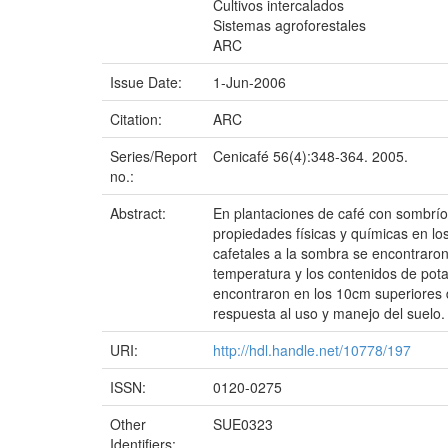
Cultivos intercalados
Sistemas agroforestales
ARC
Issue Date:
1-Jun-2006
Citation:
ARC
Series/Report
Cenicafé 56(4):348-364. 2005.
no.:
Abstract:
En plantaciones de café con sombrío 
propiedades físicas y químicas en lo
cafetales a la sombra se encontraron
temperatura y los contenidos de pota
encontraron en los 10cm superiores de
respuesta al uso y manejo del suelo.
URI:
http://hdl.handle.net/10778/197
ISSN:
0120-0275
Other
SUE0323
Identifiers: