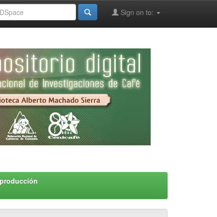
Sign on to:
 producción