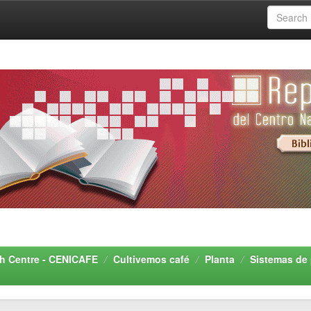
rch Centre - CENICAFE
Cultivemos café
Planta
Sistemas de