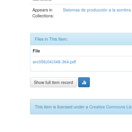
Appears in
Sistemas de producción a la sombra
Collections:
Files in This Item:
File
arc056(04)348-364.pdf
Show full item record
This item is licensed under a
Creative Commons Li