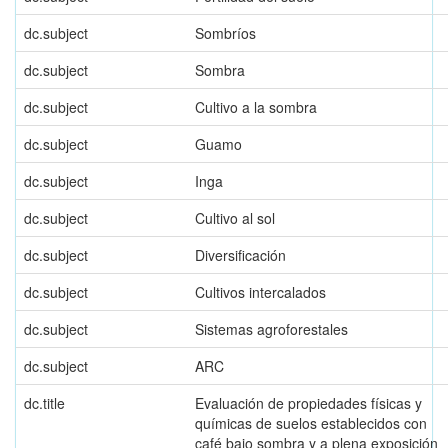
dc.subject
Sombríos
dc.subject
Sombra
dc.subject
Cultivo a la sombra
dc.subject
Guamo
dc.subject
Inga
dc.subject
Cultivo al sol
dc.subject
Diversificación
dc.subject
Cultivos intercalados
dc.subject
Sistemas agroforestales
dc.subject
ARC
dc.title
Evaluación de propiedades físicas y
químicas de suelos establecidos con
café bajo sombra y a plena exposición