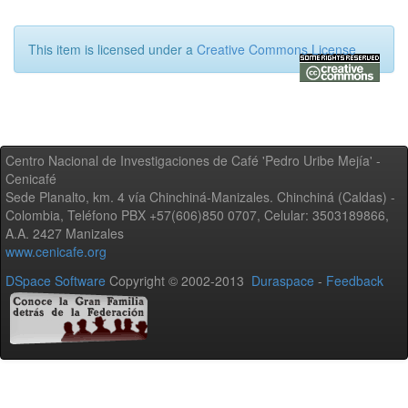
This item is licensed under a
Creative Commons License
Centro Nacional de Investigaciones de Café 'Pedro Uribe Mejía' -
Cenicafé
Sede Planalto, km. 4 vía Chinchiná-Manizales. Chinchiná (Caldas) -
Colombia, Teléfono PBX +57(606)850 0707, Celular: 3503189866,
A.A. 2427 Manizales
www.cenicafe.org
DSpace Software
Copyright © 2002-2013
Duraspace
-
Feedback