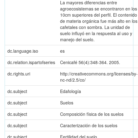
La mayores diferencias entre
agroecosistemas se encontraron en los
10cm superiores del perfil. El contenido
de materia orgánica fue más alto en los
cafetales con sombra. La unidad de
suelo influyó en la respuesta al uso y
manejo del suelo.
dc.language.iso
es
dc.relation.ispartofseries
Cenicafé 56(4):348-364. 2005.
dc.rights.uri
http://creativecommons.org/licenses/by-
nc-nd/2.5/co/
dc.subject
Edafología
dc.subject
Suelos
dc.subject
Composición física de los suelos
dc.subject
Caracterización de los suelos
dc.subject
Fertilidad del suelo