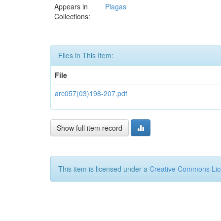
Appears in
Plagas
Collections:
Files in This Item:
File
arc057(03)198-207.pdf
Show full item record
This item is licensed under a
Creative Commons Li