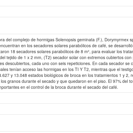
ra del complejo de hormigas Solenopsis geminata (F.), Dorymyrmex sp.
ncuentran en los secadores solares parabólicos de café, se desarrolló
lizaron 18 secadores solares parabólicos de 8 m², para evaluar los trat
 del tejido de 1 x 2 mm, (T2) secador solar con extremos cubiertos con p
les descubiertos, cada uno con seis repeticiones. En cada secador se
uales tenían acceso las hormigas en los TI Y T2, mientras que el testig
4.627 y 13.048 estados biológicos de broca en los tratamientos 1 y 2,
los granos durante el secado y que quedaron en el piso. El 97% del to
portantes en el control de la broca durante el secado del café.