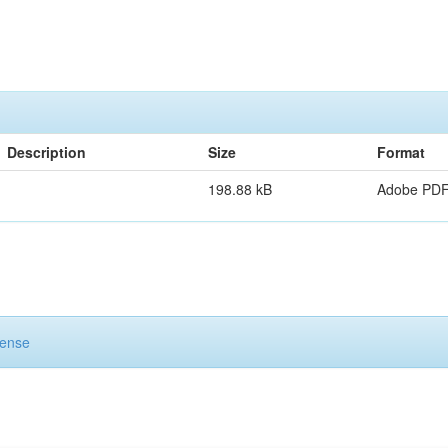
Description
Size
Format
198.88 kB
Adobe PD
cense