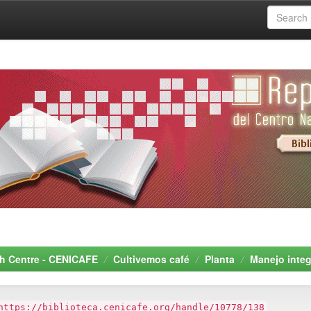
rch Centre - CENICAFE
Cultivemos café
Planta
Manejo integ
https://biblioteca.cenicafe.org/handle/10778/138