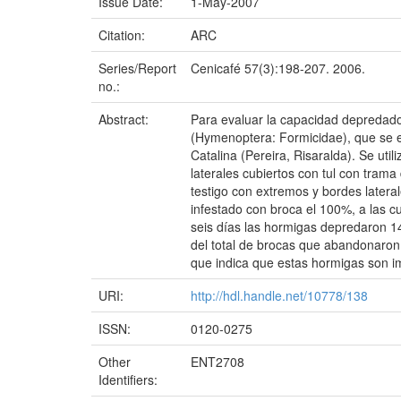
Issue Date:
1-May-2007
Citation:
ARC
Series/Report
Cenicafé 57(3):198-207. 2006.
no.:
Abstract:
Para evaluar la capacidad depredado
(Hymenoptera: Formicidae), que se e
Catalina (Pereira, Risaralda). Se uti
laterales cubiertos con tul con trama
testigo con extremos y bordes latera
infestado con broca el 100%, a las c
seis días las hormigas depredaron 1
del total de brocas que abandonaron 
que indica que estas hormigas son im
URI:
http://hdl.handle.net/10778/138
ISSN:
0120-0275
Other
ENT2708
Identifiers: