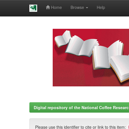
Home
Browse
Help
Skip
navigation
Digital repository of the National Coffee Resea
Please use this identifier to cite or link to this item: