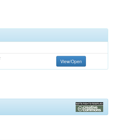
F
View/Open