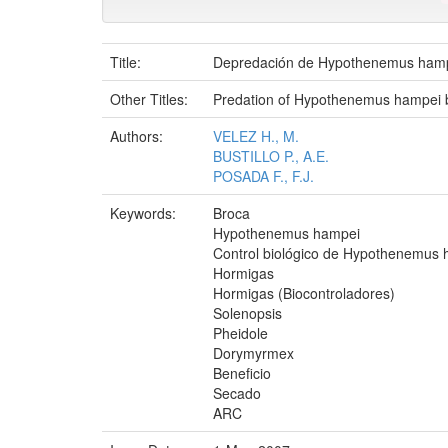
Title:
Depredación de Hypothenemus hampe
Other Titles:
Predation of Hypothenemus hampei by
Authors:
VELEZ H., M.
BUSTILLO P., A.E.
POSADA F., F.J.
Keywords:
Broca
Hypothenemus hampei
Control biológico de Hypothenemus
Hormigas
Hormigas (Biocontroladores)
Solenopsis
Pheidole
Dorymyrmex
Beneficio
Secado
ARC