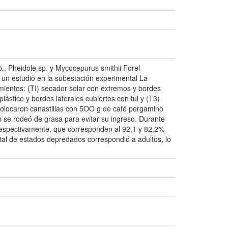
, Pheidole sp. y Mycocepurus smithii Forel
 un estudio en la subestación experimental La
amientos: (TI) secador solar con extremos y bordes
lástico y bordes laterales cubiertos con tul y (T3)
 colocaron canastillas con 5OO g de café pergamino
o se rodeó de grasa para evitar su ingreso. Durante
 respectivamente, que corresponden al 92,1 y 82,2%
tal de estados depredados correspondió a adultos, lo