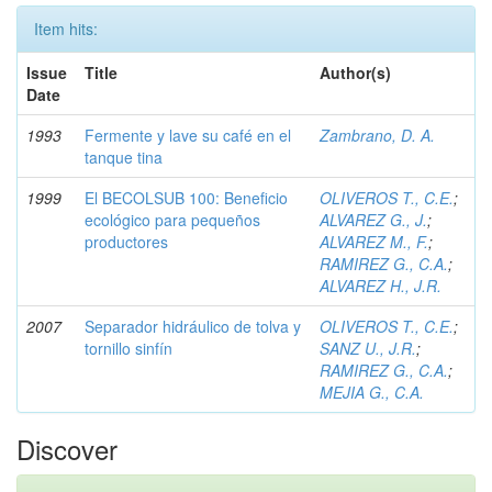
Item hits:
Issue
Title
Author(s)
Date
1993
Fermente y lave su café en el
Zambrano, D. A.
tanque tina
1999
El BECOLSUB 100: Beneficio
OLIVEROS T., C.E.
;
ecológico para pequeños
ALVAREZ G., J.
;
productores
ALVAREZ M., F.
;
RAMIREZ G., C.A.
;
ALVAREZ H., J.R.
2007
Separador hidráulico de tolva y
OLIVEROS T., C.E.
;
tornillo sinfín
SANZ U., J.R.
;
RAMIREZ G., C.A.
;
MEJIA G., C.A.
Discover