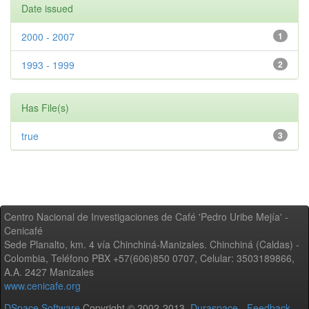
Date issued
2000 - 2007
1
1993 - 1999
2
Has File(s)
true
3
Centro Nacional de Investigaciones de Café 'Pedro Uribe Mejía' -
Cenicafé
Sede Planalto, km. 4 vía Chinchiná-Manizales. Chinchiná (Caldas) -
Colombia, Teléfono PBX +57(606)850 0707, Celular: 3503189866,
A.A. 2427 Manizales
www.cenicafe.org
DSpace Software
Copyright © 2002-2013
Duraspace
-
Feedback