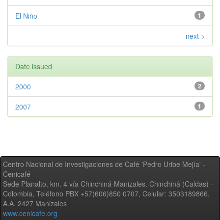
El Niño
1
next >
Date issued
2000
2
2007
1
Centro Nacional de Investigaciones de Café 'Pedro Uribe Mejía' -
Cenicafé
Sede Planalto, km. 4 vía Chinchiná-Manizales. Chinchiná (Caldas) -
Colombia, Teléfono PBX +57(606)850 0707, Celular: 3503189866,
A.A. 2427 Manizales
www.cenicafe.org