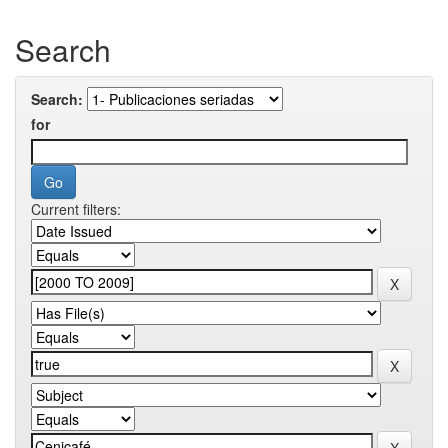
Search
Search:
for
Current filters: