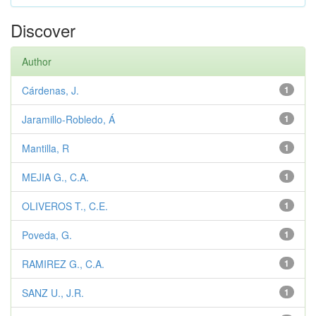
Discover
Author
Cárdenas, J.
1
Jaramillo-Robledo, Á
1
Mantilla, R
1
MEJIA G., C.A.
1
OLIVEROS T., C.E.
1
Poveda, G.
1
RAMIREZ G., C.A.
1
SANZ U., J.R.
1