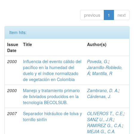
previous
1
next
Item hits:
Issue
Title
Author(s)
Date
2000
Influencia del evento cálido del
Poveda, G.
;
pacífico en la humedad del
Jaramillo-Robledo,
duelo y el índice normalizado
Á
;
Mantilla, R
de vegetación en Colombia
2000
Manejo y tratamiento primario
Zambrano, D. A.
;
de lixiviados producidos en la
Cárdenas, J.
tecnología BECOLSUB.
2007
Separador hidráulico de tolva y
OLIVEROS T., C.E.
;
tornillo sinfín
SANZ U., J.R.
;
RAMIREZ G., C.A.
;
MEJIA G., C.A.