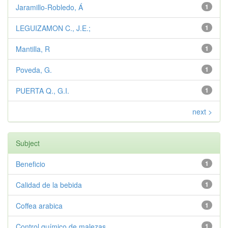
Jaramillo-Robledo, Á
1
LEGUIZAMON C., J.E.;
1
Mantilla, R
1
Poveda, G.
1
PUERTA Q., G.I.
1
next >
Subject
Beneficio
1
Calidad de la bebida
1
Coffea arabica
1
Control químico de malezas
1