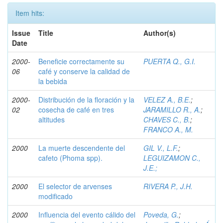
Item hits:
Issue
Title
Author(s)
Date
2000-
Beneficie correctamente su
PUERTA Q., G.I.
06
café y conserve la calidad de
la bebida
2000-
Distribución de la floración y la
VELEZ A., B.E.
;
02
cosecha de café en tres
JARAMILLO R., A.
;
altitudes
CHAVES C., B.
;
FRANCO A., M.
2000
La muerte descendente del
GIL V., L.F.
;
cafeto (Phoma spp).
LEGUIZAMON C.,
J.E.;
2000
El selector de arvenses
RIVERA P., J.H.
modificado
2000
Influencia del evento cálido del
Poveda, G.
;