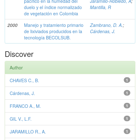
pacífico en la humedad del
Jaramillo-Robledo, Á
;
duelo y el índice normalizado
Mantilla, R
de vegetación en Colombia
2000
Manejo y tratamiento primario
Zambrano, D. A.
;
de lixiviados producidos en la
Cárdenas, J.
tecnología BECOLSUB.
Discover
Author
CHAVES C., B.
1
Cárdenas, J.
1
FRANCO A., M.
1
GIL V., L.F.
1
JARAMILLO R., A.
1