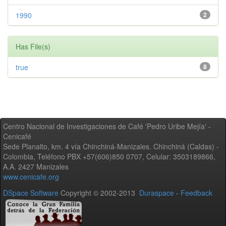
1990
2
Has File(s)
true
8
Centro Nacional de Investigaciones de Café 'Pedro Uribe Mejía' -
Cenicafé
Sede Planalto, km. 4 vía Chinchiná-Manizales. Chinchiná (Caldas) -
Colombia, Teléfono PBX +57(606)850 0707, Celular: 3503189866,
A.A. 2427 Manizales
www.cenicafe.org
DSpace Software
Copyright © 2002-2013
Duraspace
-
Feedback