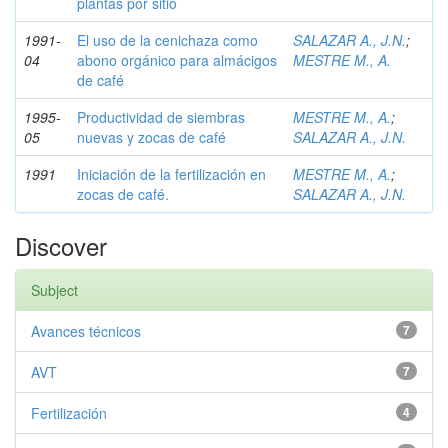
plantas por sitio
1991-
El uso de la cenichaza como
SALAZAR A., J.N.
;
04
abono orgánico para almácigos
MESTRE M., A.
de café
1995-
Productividad de siembras
MESTRE M., A.
;
05
nuevas y zocas de café
SALAZAR A., J.N.
1991
Iniciación de la fertilización en
MESTRE M., A.
;
zocas de café.
SALAZAR A., J.N.
Discover
Subject
Avances técnicos
7
AVT
7
Fertilización
4