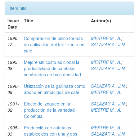
Item hits:
Issue
Title
Author(s)
Date
1990-
Comparación de cinco formas
MESTRE M., A.
;
12
de aplicación del fertilizante en
SALAZAR A., J.N.
café
1995-
Mejore sin costo adicional la
MESTRE M., A.
;
08
productividad de cafetales
SALAZAR A., J.N.
sembrados en baja densidad
1990-
Utilización de la gallinaza como
SALAZAR A., J.N.
;
09
abono en almácigos de café
MESTRE M., A.
1991-
Efecto del zoqueo en la
SALAZAR A., J.N.
;
02
producción de la variedad
MESTRE M., A.
Colombia
1995-
Producción de cafetales
MESTRE M., A.
;
03
establecidos con una y dos
SALAZAR A., J.N.