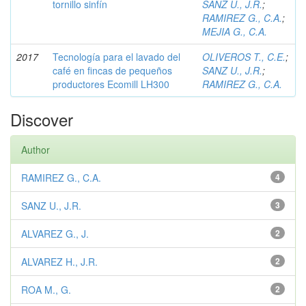
tornillo sinfín
SANZ U., J.R.
;
RAMIREZ G., C.A.
;
MEJIA G., C.A.
2017
Tecnología para el lavado del
OLIVEROS T., C.E.
;
café en fincas de pequeños
SANZ U., J.R.
;
productores Ecomill LH300
RAMIREZ G., C.A.
Discover
Author
RAMIREZ G., C.A.
4
SANZ U., J.R.
3
ALVAREZ G., J.
2
ALVAREZ H., J.R.
2
ROA M., G.
2