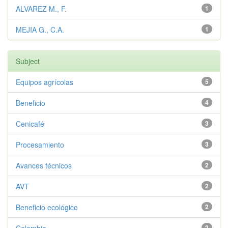
ALVAREZ M., F.
1
MEJIA G., C.A.
1
Subject
Equipos agrícolas
5
Beneficio
4
Cenicafé
3
Procesamiento
3
Avances técnicos
2
AVT
2
Beneficio ecológico
2
2