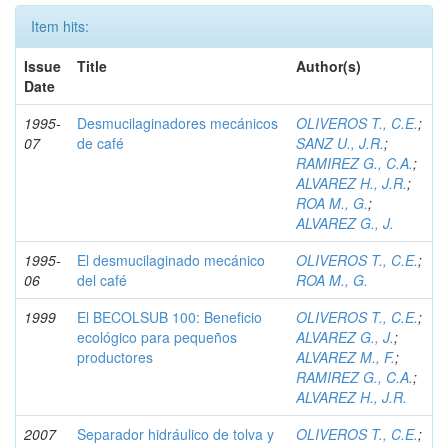
Item hits:
Issue
Title
Author(s)
Date
1995-
Desmucilaginadores mecánicos
OLIVEROS T., C.E.
;
07
de café
SANZ U., J.R.
;
RAMIREZ G., C.A.
;
ALVAREZ H., J.R.
;
ROA M., G.
;
ALVAREZ G., J.
1995-
El desmucilaginado mecánico
OLIVEROS T., C.E.
;
06
del café
ROA M., G.
1999
El BECOLSUB 100: Beneficio
OLIVEROS T., C.E.
;
ecológico para pequeños
ALVAREZ G., J.
;
productores
ALVAREZ M., F.
;
RAMIREZ G., C.A.
;
ALVAREZ H., J.R.
2007
Separador hidráulico de tolva y
OLIVEROS T., C.E.
;