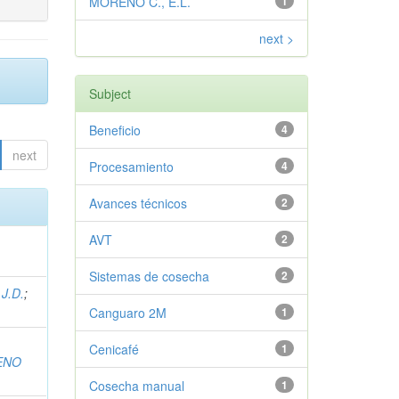
MORENO C., E.L.
1
next >
Subject
Beneficio
4
next
Procesamiento
4
Avances técnicos
2
AVT
2
Sistemas de cosecha
2
J.D.
;
Canguaro 2M
1
Cenicafé
1
ENO
Cosecha manual
1