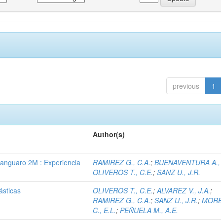
previous
1
Author(s)
Canguaro 2M : Experiencia
RAMIREZ G., C.A.
;
BUENAVENTURA A., 
OLIVEROS T., C.E.
;
SANZ U., J.R.
ásticas
OLIVEROS T., C.E.
;
ALVAREZ V., J.A.
;
RAMIREZ G., C.A.
;
SANZ U., J.R.
;
MOR
C., E.L.
;
PEÑUELA M., A.E.