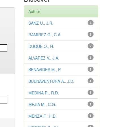
Author
SANZ U., J.R.
4
RAMIREZ G., C.A.
3
DUQUE O., H.
2
ALVAREZ V., J.A.
1
BENAVIDES M., P.
1
BUENAVENTURA A., J.D.
1
MEDINA R., R.D.
1
MEJIA M., C.G.
1
MENZA F., H.D.
1