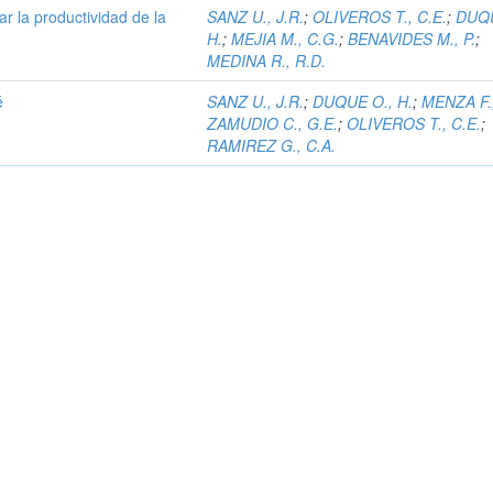
r la productividad de la
SANZ U., J.R.
;
OLIVEROS T., C.E.
;
DUQU
H.
;
MEJIA M., C.G.
;
BENAVIDES M., P.
;
MEDINA R., R.D.
é
SANZ U., J.R.
;
DUQUE O., H.
;
MENZA F.,
ZAMUDIO C., G.E.
;
OLIVEROS T., C.E.
;
RAMIREZ G., C.A.