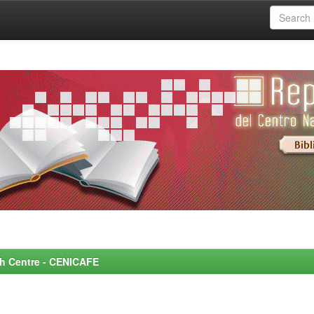
rch Centre - CENICAFE