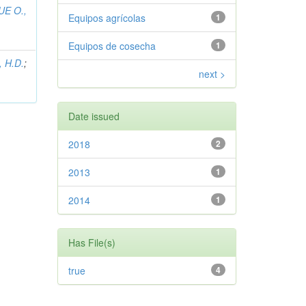
E O.,
Equipos agrícolas
1
Equipos de cosecha
1
 H.D.
;
next >
Date issued
2018
2
2013
1
2014
1
Has File(s)
true
4