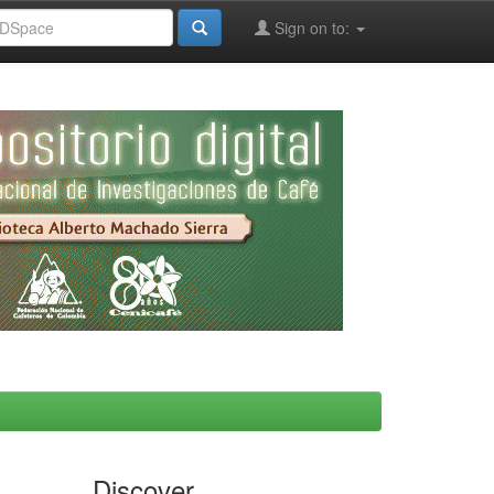
Sign on to:
Discover