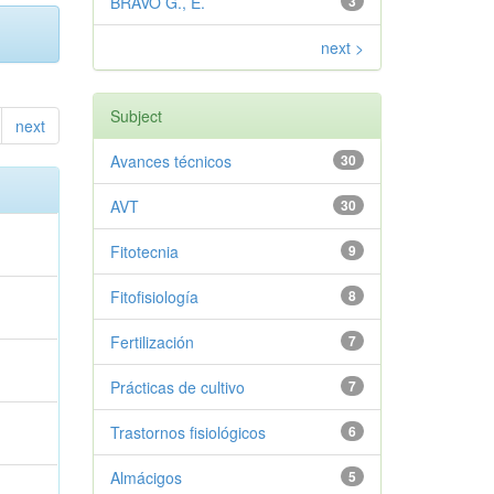
BRAVO G., E.
3
next >
Subject
next
Avances técnicos
30
AVT
30
Fitotecnia
9
Fitofisiología
8
Fertilización
7
Prácticas de cultivo
7
Trastornos fisiológicos
6
Almácigos
5