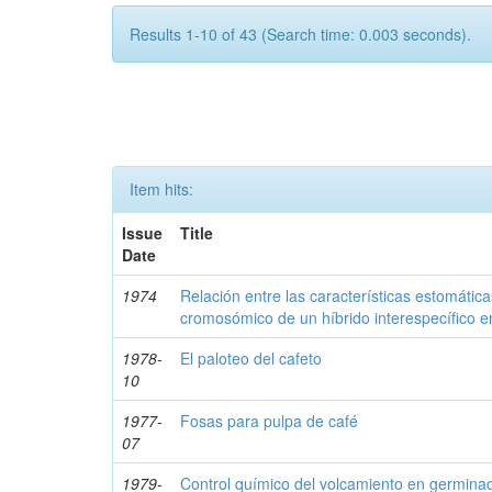
Results 1-10 of 43 (Search time: 0.003 seconds).
Item hits:
Issue
Title
Date
1974
Relación entre las características estomátic
cromosómico de un híbrido interespecífico e
1978-
El paloteo del cafeto
10
1977-
Fosas para pulpa de café
07
1979-
Control químico del volcamiento en germina