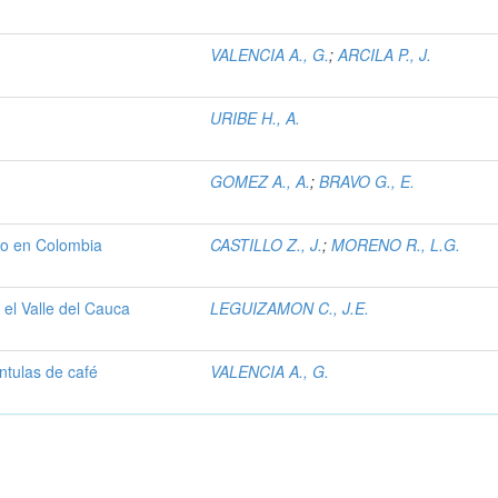
VALENCIA A., G.
;
ARCILA P., J.
URIBE H., A.
GOMEZ A., A.
;
BRAVO G., E.
do en Colombia
CASTILLO Z., J.
;
MORENO R., L.G.
 el Valle del Cauca
LEGUIZAMON C., J.E.
ántulas de café
VALENCIA A., G.