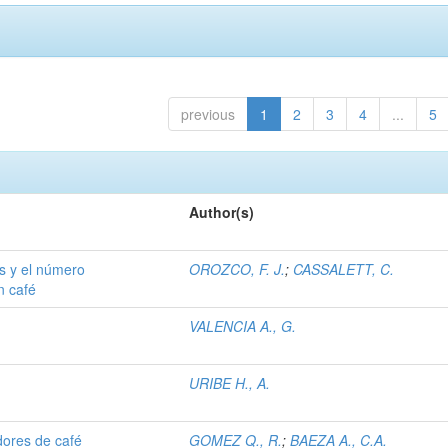
previous
1
2
3
4
...
5
Author(s)
as y el número
OROZCO, F. J.
;
CASSALETT, C.
n café
VALENCIA A., G.
URIBE H., A.
dores de café
GOMEZ Q., R.
;
BAEZA A., C.A.