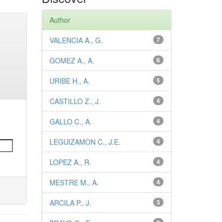
Author
VALENCIA A., G.
7
GOMEZ A., A.
6
URIBE H., A.
5
CASTILLO Z., J.
4
GALLO C., A.
4
LEGUIZAMON C., J.E.
4
LOPEZ A., R.
4
MESTRE M., A.
4
ARCILA P., J.
3