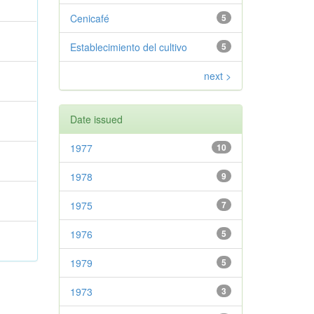
Cenicafé
5
Establecimiento del cultivo
5
next >
Date issued
1977
10
1978
9
1975
7
1976
5
1979
5
1973
3