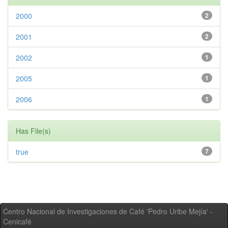
2000
2
2001
2
2002
1
2005
1
2006
1
Has File(s)
true
7
Centro Nacional de Investigaciones de Café 'Pedro Uribe Mejía' -
Cenicafé