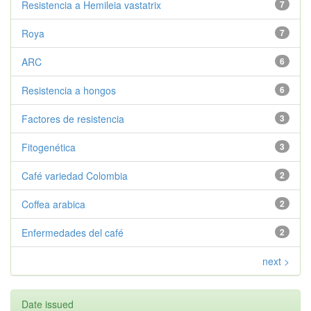
Resistencia a Hemileia vastatrix
7
Roya
7
ARC
6
Resistencia a hongos
6
Factores de resistencia
3
Fitogenética
3
Café variedad Colombia
2
Coffea arabica
2
Enfermedades del café
2
next >
Date issued