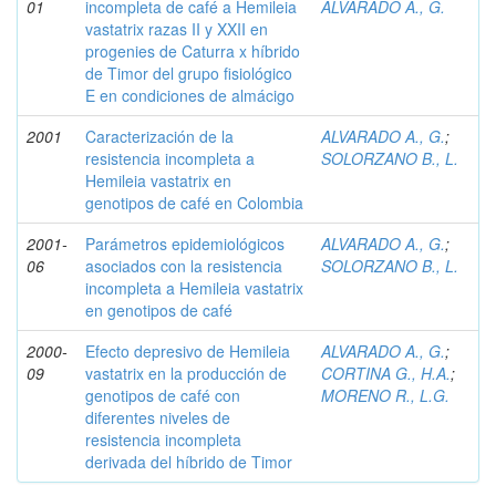
01
incompleta de café a Hemileia
ALVARADO A., G.
vastatrix razas II y XXII en
progenies de Caturra x híbrido
de Timor del grupo fisiológico
E en condiciones de almácigo
2001
Caracterización de la
ALVARADO A., G.
;
resistencia incompleta a
SOLORZANO B., L.
Hemileia vastatrix en
genotipos de café en Colombia
2001-
Parámetros epidemiológicos
ALVARADO A., G.
;
06
asociados con la resistencia
SOLORZANO B., L.
incompleta a Hemileia vastatrix
en genotipos de café
2000-
Efecto depresivo de Hemileia
ALVARADO A., G.
;
09
vastatrix en la producción de
CORTINA G., H.A.
;
genotipos de café con
MORENO R., L.G.
diferentes niveles de
resistencia incompleta
derivada del híbrido de Timor