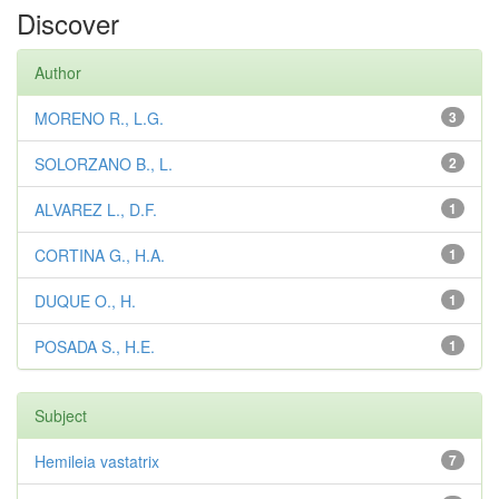
Discover
Author
MORENO R., L.G.
3
SOLORZANO B., L.
2
ALVAREZ L., D.F.
1
CORTINA G., H.A.
1
DUQUE O., H.
1
POSADA S., H.E.
1
Subject
Hemileia vastatrix
7