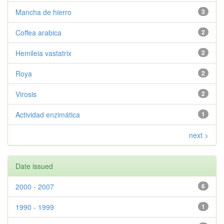
Mancha de hierro
3
Coffea arabica
2
Hemileia vastatrix
2
Roya
2
Virosis
2
Actividad enzimática
1
next >
Date issued
2000 - 2007
6
1990 - 1999
1