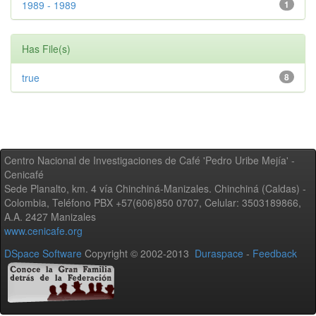
1989 - 1989
1
Has File(s)
true
8
Centro Nacional de Investigaciones de Café 'Pedro Uribe Mejía' -
Cenicafé
Sede Planalto, km. 4 vía Chinchiná-Manizales. Chinchiná (Caldas) -
Colombia, Teléfono PBX +57(606)850 0707, Celular: 3503189866,
A.A. 2427 Manizales
www.cenicafe.org
DSpace Software
Copyright © 2002-2013
Duraspace
-
Feedback