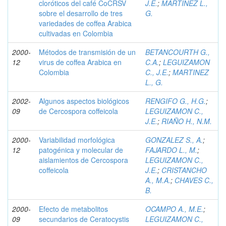
cloróticos del café CoCRSV
J.E.
;
MARTINEZ L.,
sobre el desarrollo de tres
G.
variedades de coffea Arabica
cultivadas en Colombia
2000-
Métodos de transmisión de un
BETANCOURTH G.,
12
virus de coffea Arabica en
C.A.
;
LEGUIZAMON
Colombia
C., J.E.
;
MARTINEZ
L., G.
2002-
Algunos aspectos biológicos
RENGIFO G., H.G.
;
09
de Cercospora coffeicola
LEGUIZAMON C.,
J.E.
;
RIAÑO H., N.M.
2000-
Variabilidad morfológica
GONZALEZ S., A.
;
12
patogénica y molecular de
FAJARDO L., M.
;
aislamientos de Cercospora
LEGUIZAMON C.,
coffeicola
J.E.
;
CRISTANCHO
A., M.A.
;
CHAVES C.,
B.
2000-
Efecto de metabolitos
OCAMPO A., M.E.
;
09
secundarios de Ceratocystis
LEGUIZAMON C.,