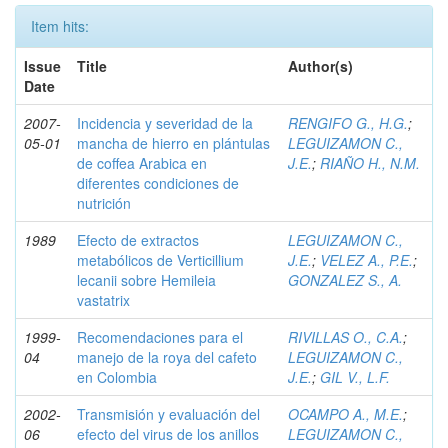
Item hits:
Issue
Title
Author(s)
Date
2007-
Incidencia y severidad de la
RENGIFO G., H.G.
;
05-01
mancha de hierro en plántulas
LEGUIZAMON C.,
de coffea Arabica en
J.E.
;
RIAÑO H., N.M.
diferentes condiciones de
nutrición
1989
Efecto de extractos
LEGUIZAMON C.,
metabólicos de Verticillium
J.E.
;
VELEZ A., P.E.
;
lecanii sobre Hemileia
GONZALEZ S., A.
vastatrix
1999-
Recomendaciones para el
RIVILLAS O., C.A.
;
04
manejo de la roya del cafeto
LEGUIZAMON C.,
en Colombia
J.E.
;
GIL V., L.F.
2002-
Transmisión y evaluación del
OCAMPO A., M.E.
;
06
efecto del virus de los anillos
LEGUIZAMON C.,