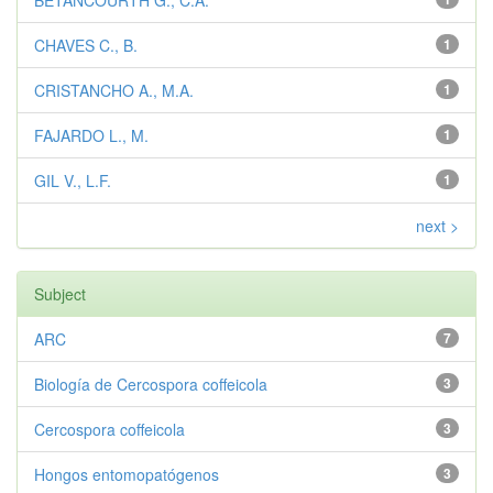
BETANCOURTH G., C.A.
CHAVES C., B.
1
CRISTANCHO A., M.A.
1
FAJARDO L., M.
1
GIL V., L.F.
1
next >
Subject
ARC
7
Biología de Cercospora coffeicola
3
Cercospora coffeicola
3
Hongos entomopatógenos
3