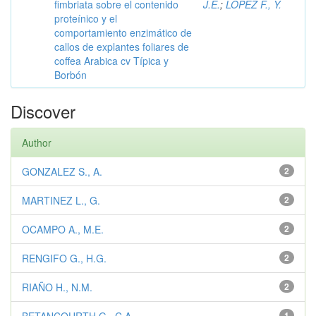
fimbriata sobre el contenido
J.E.
;
LOPEZ F., Y.
proteínico y el
comportamiento enzimático de
callos de explantes foliares de
coffea Arabica cv Típica y
Borbón
Discover
Author
GONZALEZ S., A.
2
MARTINEZ L., G.
2
OCAMPO A., M.E.
2
RENGIFO G., H.G.
2
RIAÑO H., N.M.
2
1