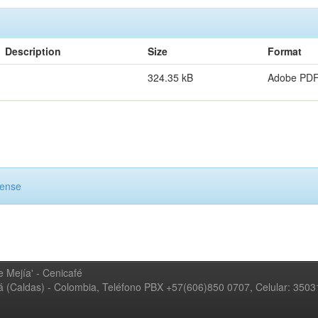
Description
Size
Format
324.35 kB
Adobe PD
cense
 Mejía' - Cenicafé
ná (Caldas) - Colombia, Teléfono PBX +57(606)850 0707, Celular: 350