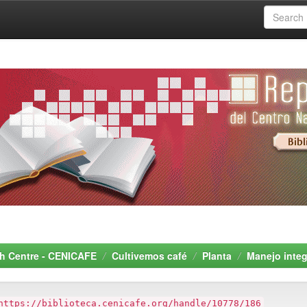
rch Centre - CENICAFE
Cultivemos café
Planta
Manejo integ
https://biblioteca.cenicafe.org/handle/10778/186