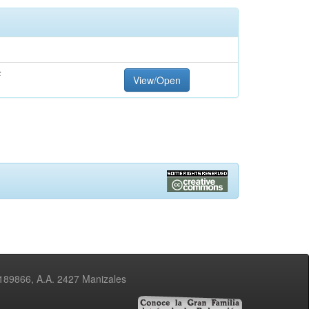
F
View/Open
3189866, A.A. 2427 Manizales