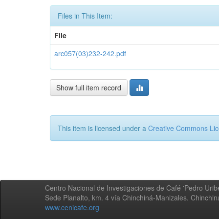
Files in This Item:
File
arc057(03)232-242.pdf
Show full item record
This item is licensed under a
Creative Commons Li
Centro Nacional de Investigaciones de Café 'Pedro Uribe
Sede Planalto, km. 4 vía Chinchiná-Manizales. Chinchi
www.cenicafe.org