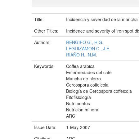
Title:
Incidencia y severidad de la mancha 
Other Titles:
Incidence and severity of iron spot di
Authors:
RENGIFO G., H.G.
LEGUIZAMON C., J.E.
RIAÑO H., N.M.
Keywords:
Coffea arabica
Enfermedades del café
Mancha de hierro
Cercospora coffeicola
Biología de Cercospora coffeicola
Fitofisiología
Nutrimentos
Nutrición mineral
ARC
Issue Date:
1-May-2007
Citation:
ARC