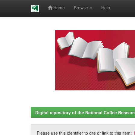
Home
Browse
Help
Skip
navigation
Digital repository of the National Coffee Resea
Please use this identifier to cite or link to this item: