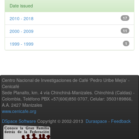
Date issued
2010 - 2018
17
2000 - 2009
11
1999 - 1999
1
Centro Nacional de Investigaciones de Café 'Pedro Uribe Mejía' -
Cenicafé
Sede Planalto, km. 4 vía Chinchiná-Manizales. Chinchiná (Caldas) -
Colombia, Teléfono PBX +57(606)850 0707, Celular: 3503189866,
A.A. 2427 Manizales
www.cenicafe.org
DSpace Software
Copyright © 2002-2013
Duraspace
-
Feedback