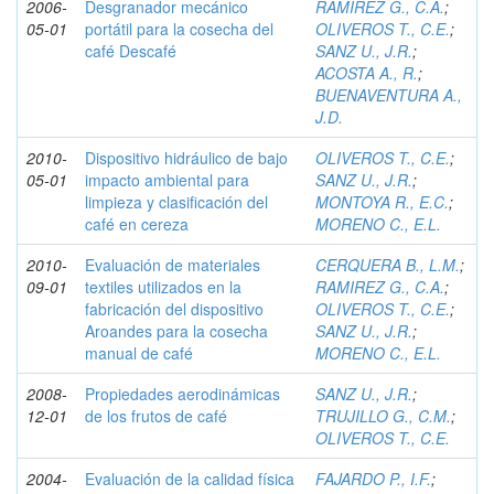
2006-
Desgranador mecánico
RAMIREZ G., C.A.
;
05-01
portátil para la cosecha del
OLIVEROS T., C.E.
;
café Descafé
SANZ U., J.R.
;
ACOSTA A., R.
;
BUENAVENTURA A.,
J.D.
2010-
Dispositivo hidráulico de bajo
OLIVEROS T., C.E.
;
05-01
impacto ambiental para
SANZ U., J.R.
;
limpieza y clasificación del
MONTOYA R., E.C.
;
café en cereza
MORENO C., E.L.
2010-
Evaluación de materiales
CERQUERA B., L.M.
;
09-01
textiles utilizados en la
RAMIREZ G., C.A.
;
fabricación del dispositivo
OLIVEROS T., C.E.
;
Aroandes para la cosecha
SANZ U., J.R.
;
manual de café
MORENO C., E.L.
2008-
Propiedades aerodinámicas
SANZ U., J.R.
;
12-01
de los frutos de café
TRUJILLO G., C.M.
;
OLIVEROS T., C.E.
2004-
Evaluación de la calidad física
FAJARDO P., I.F.
;