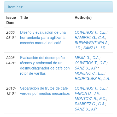
Item hits:
Issue
Title
Author(s)
Date
2005-
Diseño y evaluación de una
OLIVEROS T., C.E.
;
06-01
herramienta para agilizar la
RAMIREZ G., C.A.
;
cosecha manual del café
BUENAVENTURA A.,
J.D.
;
SANZ U., J.R.
2008-
Evaluación del desempeño
MEJIA G., C.A.
;
04-01
técnico y ambiental de un
OLIVEROS T., C.E.
;
desmucilaginador de café con
SANZ U., J.R.
;
rotor de varillas
MORENO C., E.L.
;
RODRIGUEZ H., L.A.
2010-
Separación de frutos de café
OLIVEROS T., C.E.
;
12-01
verdes por medios mecánicos
PABON U., J.P.
;
MONTOYA R., E.C.
;
RAMIREZ G., C.A.
;
SANZ U., J.R.