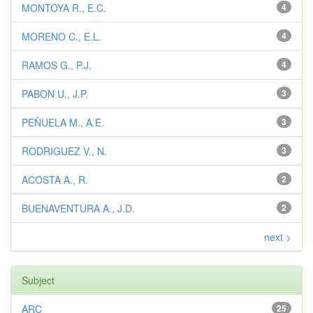
MONTOYA R., E.C.
4
MORENO C., E.L.
4
RAMOS G., P.J.
4
PABON U., J.P.
3
PEÑUELA M., A.E.
3
RODRIGUEZ V., N.
3
ACOSTA A., R.
2
BUENAVENTURA A., J.D.
2
next >
Subject
ARC
25