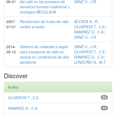
06-01
del café en los procesos de
SANZ U., J.R.
beneficio húmedo tradicional y
ecológico BECOLSUB
2007-
Recolección de frutos de café
ACOSTA A., R.
;
07-01
caídos al suelo
OLIVEROS T., C.E.
;
RAMIREZ G., C.A.
;
SANZ U., J.R.
2014-
Sistema de malacate y vagón
SANZ U., J.R.
;
09-12
para transporte de café en
OLIVEROS T., C.E.
;
cereza en condiciones de alta
RAMIREZ G., C.A.
;
pendiente
LONDOÑO G., M.T.
Discover
Author
OLIVEROS T., C.E.
24
RAMIREZ G., C.A.
13