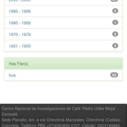
1990 - 1999
2
1980 - 1989
1
1970 - 1979
3
1951 - 1959
3
Has File(s)
true
65
Centro Nacional de Investigaciones de Café 'Pedro Uribe Mejía' -
Cenicafé
Sede Planalto, km. 4 vía Chinchiná-Manizales. Chinchiná (Caldas) -
Colombia, Teléfono PBX +57(606)850 0707, Celular: 3503189866,