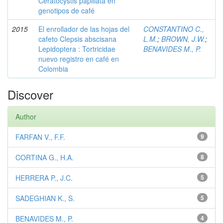
Ceratocystis papillata en
genotipos de café
2015
El enrollador de las hojas del
CONSTANTINO C.,
cafeto Clepsis abscisana
L.M.
;
BROWN, J.W.
;
Lepidoptera : Tortricidae
BENAVIDES M., P.
nuevo registro en café en
Colombia
Discover
Author
FARFAN V., F.F.
9
CORTINA G., H.A.
8
HERRERA P., J.C.
5
SADEGHIAN K., S.
5
BENAVIDES M., P.
4