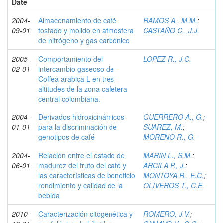
Date
2004-
Almacenamiento de café
RAMOS A., M.M.
;
09-01
tostado y molido en atmósfera
CASTAÑO C., J.J.
de nitrógeno y gas carbónico
2005-
Comportamiento del
LOPEZ R., J.C.
02-01
intercambio gaseoso de
Coffea arabica L en tres
altitudes de la zona cafetera
central colombiana.
2004-
Derivados hidroxicinámicos
GUERRERO A., G.
;
01-01
para la discriminación de
SUAREZ, M.
;
genotipos de café
MORENO R., G.
2004-
Relación entre el estado de
MARIN L., S.M.
;
06-01
madurez del fruto del café y
ARCILA P., J.
;
las características de beneficio
MONTOYA R., E.C.
;
rendimiento y calidad de la
OLIVEROS T., C.E.
bebida
2010-
Caracterización citogenética y
ROMERO, J.V.
;