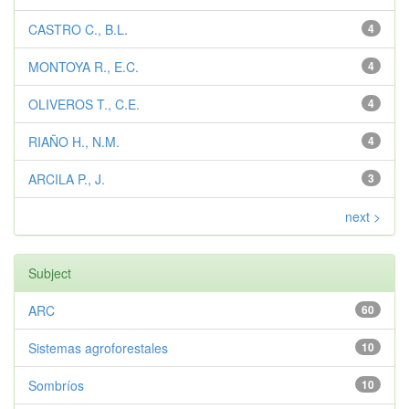
CASTRO C., B.L.
4
MONTOYA R., E.C.
4
OLIVEROS T., C.E.
4
RIAÑO H., N.M.
4
ARCILA P., J.
3
next >
Subject
ARC
60
Sistemas agroforestales
10
Sombríos
10