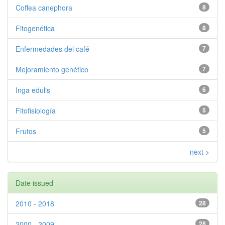
Coffea canephora
8
Fitogenética
8
Enfermedades del café
7
Mejoramiento genético
7
Inga edulis
6
Fitofisiología
5
Frutos
5
next >
Date issued
2010 - 2018
28
2000 - 2009
28