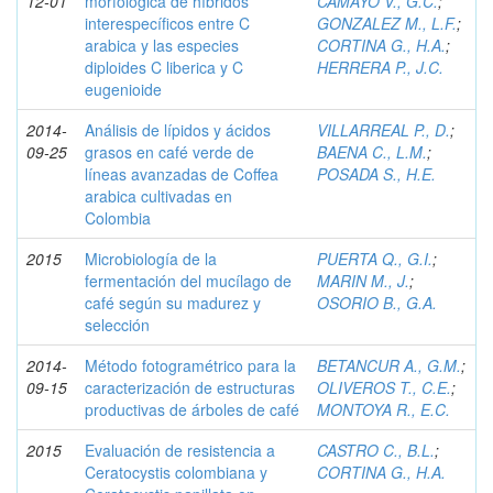
12-01
morfológica de híbridos
CAMAYO V., G.C.
;
interespecíficos entre C
GONZALEZ M., L.F.
;
arabica y las especies
CORTINA G., H.A.
;
diploides C liberica y C
HERRERA P., J.C.
eugenioide
2014-
Análisis de lípidos y ácidos
VILLARREAL P., D.
;
09-25
grasos en café verde de
BAENA C., L.M.
;
líneas avanzadas de Coffea
POSADA S., H.E.
arabica cultivadas en
Colombia
2015
Microbiología de la
PUERTA Q., G.I.
;
fermentación del mucílago de
MARIN M., J.
;
café según su madurez y
OSORIO B., G.A.
selección
2014-
Método fotogramétrico para la
BETANCUR A., G.M.
;
09-15
caracterización de estructuras
OLIVEROS T., C.E.
;
productivas de árboles de café
MONTOYA R., E.C.
2015
Evaluación de resistencia a
CASTRO C., B.L.
;
Ceratocystis colombiana y
CORTINA G., H.A.