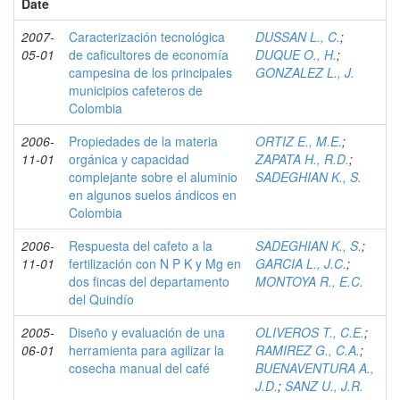
Date
2007-
Caracterización tecnológica
DUSSAN L., C.
;
05-01
de caficultores de economía
DUQUE O., H.
;
campesina de los principales
GONZALEZ L., J.
municipios cafeteros de
Colombia
2006-
Propiedades de la materia
ORTIZ E., M.E.
;
11-01
orgánica y capacidad
ZAPATA H., R.D.
;
complejante sobre el aluminio
SADEGHIAN K., S.
en algunos suelos ándicos en
Colombia
2006-
Respuesta del cafeto a la
SADEGHIAN K., S.
;
11-01
fertilización con N P K y Mg en
GARCIA L., J.C.
;
dos fincas del departamento
MONTOYA R., E.C.
del Quindío
2005-
Diseño y evaluación de una
OLIVEROS T., C.E.
;
06-01
herramienta para agilizar la
RAMIREZ G., C.A.
;
cosecha manual del café
BUENAVENTURA A.,
J.D.
;
SANZ U., J.R.