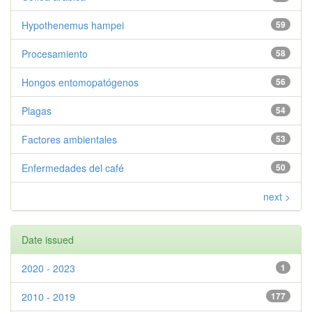
Hypothenemus hampei
59
Procesamiento
58
Hongos entomopatógenos
56
Plagas
54
Factores ambientales
53
Enfermedades del café
50
next >
Date issued
2020 - 2023
1
2010 - 2019
177