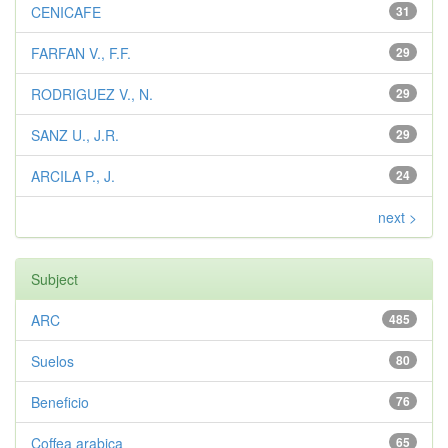
CENICAFE
31
FARFAN V., F.F.
29
RODRIGUEZ V., N.
29
SANZ U., J.R.
29
ARCILA P., J.
24
next >
Subject
ARC
485
Suelos
80
Beneficio
76
Coffea arabica
65