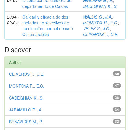
07-01
la zona central cafetera del
HINCAPIE G., E.
;
departamento de Caldas
SADEGHIAN K., S.
2004-
Calidad y eficacia de dos
WALLIS G., J.A.
;
09-01
métodos no selectivos de
MONTOYA R., E.C.
;
recolección manual de café
VELEZ Z., J.C.
;
Coffea arabica
OLIVEROS T., C.E.
Discover
Author
OLIVEROS T., C.E.
60
MONTOYA R., E.C.
47
SADEGHIAN K., S.
38
JARAMILLO R., A.
34
BENAVIDES M., P.
32