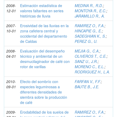
2008-
Estimación estadística de
MEDINA R., R.D.
;
12-01
valores faltantes en series
MONTOYA R., E.C.
;
históricas de lluvia
JARAMILLO R., A.
2007-
Erosividad de las lluvias en la
RAMIREZ O., F.A.
;
10-01
zona cafetera central y
HINCAPIE G., E.
;
occidental del departamento
SADEGHIAN K., S.
;
de Caldas
PEREZ G., U.
2008-
Evaluación del desempeño
MEJIA G., C.A.
;
04-01
técnico y ambiental de un
OLIVEROS T., C.E.
;
desmucilaginador de café con
SANZ U., J.R.
;
rotor de varillas
MORENO C., E.L.
;
RODRIGUEZ H., L.A.
2010-
Efecto del sombrío con
FARFAN V., F.F.
;
09-01
especies leguminosas a
BAUTE B., J.E.
diferentes densidades de
siembra sobre la producción
de café
2009-
Erodabilidad de los suelos de
RAMIREZ O., F.A.
;