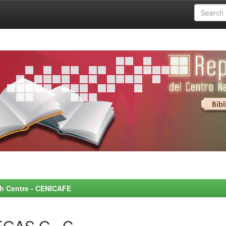
rch Centre - CENICAFE
EGAS G., C.