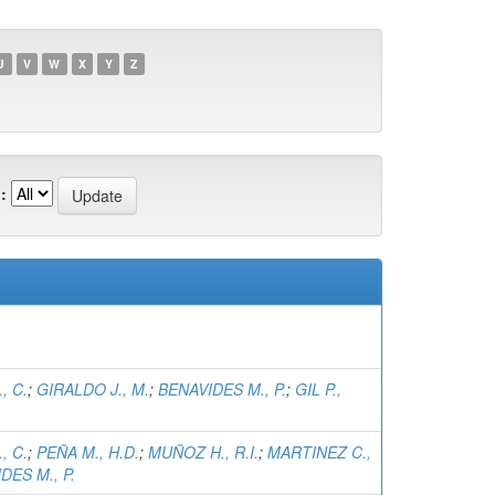
U
V
W
X
Y
Z
:
, C.
;
GIRALDO J., M.
;
BENAVIDES M., P.
;
GIL P.,
, C.
;
PEÑA M., H.D.
;
MUÑOZ H., R.I.
;
MARTINEZ C.,
DES M., P.