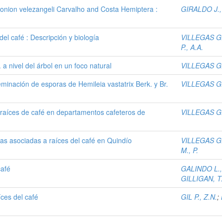
lonion velezangeli Carvalho and Costa Hemiptera :
GIRALDO J.,
del café : Descripción y biología
VILLEGAS G.
P., A.A.
 a nivel del árbol en un foco natural
VILLEGAS G.
eminación de esporas de Hemileia vastatrix Berk. y Br.
VILLEGAS G.
as raíces de café en departamentos cafeteros de
VILLEGAS G.
osas asociadas a raíces del café en Quindío
VILLEGAS G.
M., P.
café
GALINDO L.,
GILLIGAN, T
íces del café
GIL P., Z.N.
;