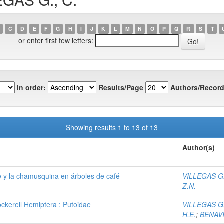
C
D
E
F
G
H
I
J
K
L
M
N
O
P
Q
R
S
T
or enter first few letters:
In order:
Results/Page
Authors/Record
Showing results 1 to 13 of 13
Author(s)
e y la chamusquina en árboles de café
VILLEGAS G.
Z.N.
ockerell Hemiptera : Putoidae
VILLEGAS G.
H.E.
;
BENAVI