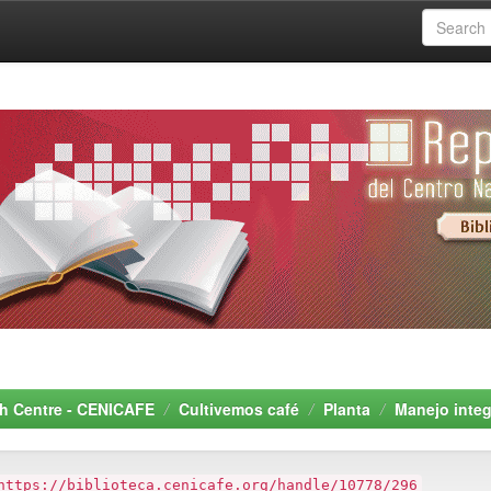
rch Centre - CENICAFE
Cultivemos café
Planta
Manejo integ
https://biblioteca.cenicafe.org/handle/10778/296