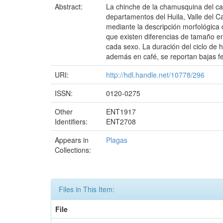
Abstract:
La chinche de la chamusquina del caf
departamentos del Huila, Valle del Ca
mediante la descripción morfológica 
que existen diferencias de tamaño e
cada sexo. La duración del ciclo de 
además en café, se reportan bajas f
URI:
http://hdl.handle.net/10778/296
ISSN:
0120-0275
Other
ENT1917
Identifiers:
ENT2708
Appears in
Plagas
Collections:
Files in This Item:
File