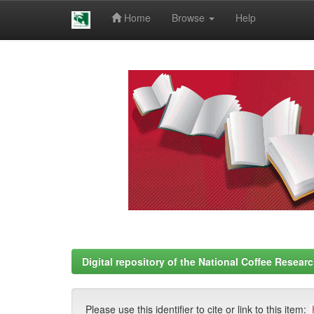
Home
Browse
Help
Skip
navigation
Digital repository of the National Coffee Resea
Please use this identifier to cite or link to this item: