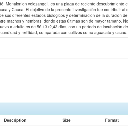
é, Monalonion velezangeli, es una plaga de reciente descubrimiento en
uca y Cauca. El objetivo de la presente investigación fue contribuir al
de sus diferentes estados biológicos y determinación de la duración de
ntre machos y hembras, donde estas últimas son de mayor tamaño. No 
huevo a adulto es de 56,13±2,43 días, con un período de incubación de
ecundidad y fertilidad, comparada con cultivos como aguacate y cacao.
Description
Size
Format