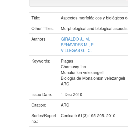
Title:
Aspectos morfológicos y biológicos 
Other Titles:
Morphological and biological aspects
Authors:
GIRALDO J., M.
BENAVIDES M., P.
VILLEGAS G., C.
Keywords:
Plagas
Chamusquina
Monalonion velezangeli
Biología de Monalonion velezangeli
ARC
Issue Date:
1-Dec-2010
Citation:
ARC
Series/Report
Cenicafé 61(3):195-205. 2010.
no.: