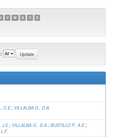
U
V
W
X
Y
Z
:
, C.E.
;
VILLALBA G., D.A.
 J.E.
;
VILLALBA G., D.A.
;
BUSTILLO P., A.E.
;
L.F.