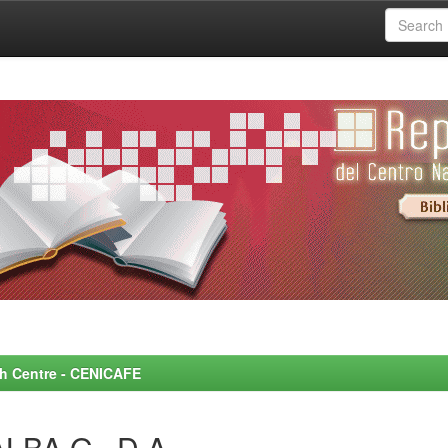
rch Centre - CENICAFE
ALBA G., D.A.