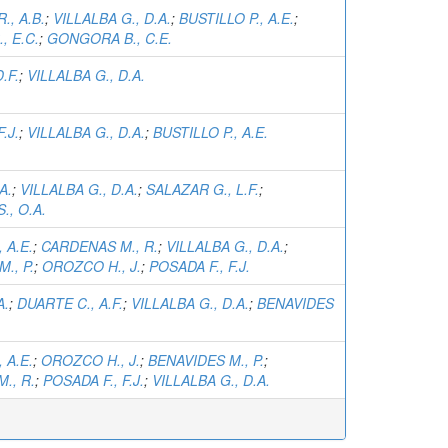
., A.B.
;
VILLALBA G., D.A.
;
BUSTILLO P., A.E.
;
, E.C.
;
GONGORA B., C.E.
.F.
;
VILLALBA G., D.A.
.J.
;
VILLALBA G., D.A.
;
BUSTILLO P., A.E.
A.
;
VILLALBA G., D.A.
;
SALAZAR G., L.F.
;
., O.A.
 A.E.
;
CARDENAS M., R.
;
VILLALBA G., D.A.
;
., P.
;
OROZCO H., J.
;
POSADA F., F.J.
A.
;
DUARTE C., A.F.
;
VILLALBA G., D.A.
;
BENAVIDES
 A.E.
;
OROZCO H., J.
;
BENAVIDES M., P.
;
., R.
;
POSADA F., F.J.
;
VILLALBA G., D.A.