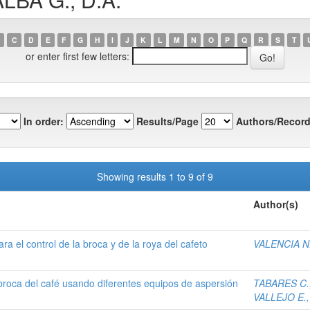
C
D
E
F
G
H
I
J
K
L
M
N
O
P
Q
R
S
T
or enter first few letters:
In order:
Results/Page
Authors/Record
Showing results 1 to 9 of 9
Author(s)
ra el control de la broca y de la roya del cafeto
VALENCIA N.
a broca del café usando diferentes equipos de aspersión
TABARES C.,
VALLEJO E., 