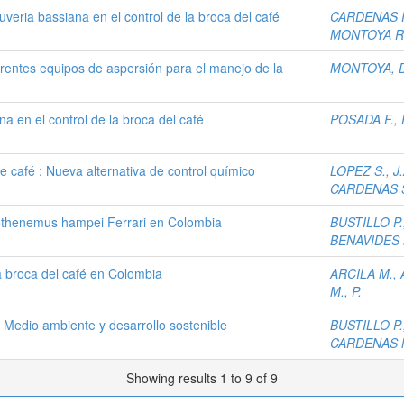
veria bassiana en el control de la broca del café
CARDENAS R
MONTOYA R.
ferentes equipos de aspersión para el manejo de la
MONTOYA, D
a en el control de la broca del café
POSADA F., F
e café : Nueva alternativa de control químico
LOPEZ S., J.
CARDENAS S
pothenemus hampei Ferrari en Colombia
BUSTILLO P.,
BENAVIDES M
a broca del café en Colombia
ARCILA M., 
M., P.
 Medio ambiente y desarrollo sostenible
BUSTILLO P.,
CARDENAS M
Showing results 1 to 9 of 9