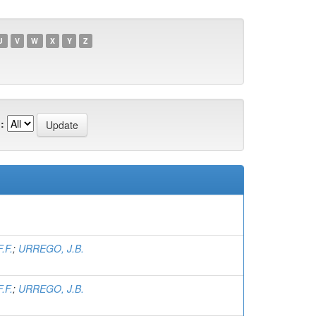
U
V
W
X
Y
Z
:
.F.
;
URREGO, J.B.
.F.
;
URREGO, J.B.