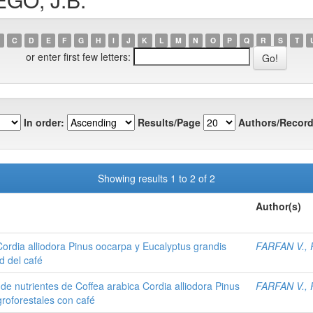
C
D
E
F
G
H
I
J
K
L
M
N
O
P
Q
R
S
T
or enter first few letters:
In order:
Results/Page
Authors/Record
Showing results 1 to 2 of 2
Author(s)
ordia alliodora Pinus oocarpa y Eucalyptus grandis
FARFAN V., F
d del café
de nutrientes de Coffea arabica Cordia alliodora Pinus
FARFAN V., F
roforestales con café