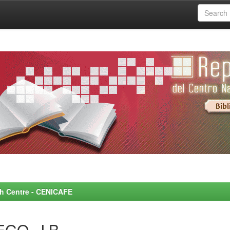
rch Centre - CENICAFE
EGO, J.B.