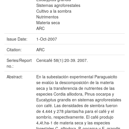
Sistemas agroforestales
Cultivo a la sombra
Nutrimentos
Materia seca
ARC
Issue Date:
1-Oct-2007
Citation:
ARC
Series/Report
Cenicafé 58(1):20-39. 2007.
no.:
Abstract:
En la subestación experimental Paraguaicito
se evalúo la descomposición de la materia
seca y la transferencia de nutrientes de las
especies Cordia alliodora, Pinus oocarpa y
Eucalyptus grandis en sistemas agroforestales
con café. Las densidades de siembra fueron
de 4.444 y 278 plantas/ha para el café y el
sombrío, respectivamente. El café produjo
4,4t.ha-1 de materia seca y las especies
forestales C. alliodora, P. oocarpa y E. grandis