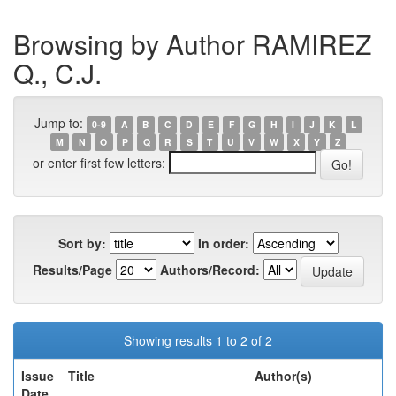
Browsing by Author RAMIREZ
Q., C.J.
Jump to:
0-9
A
B
C
D
E
F
G
H
I
J
K
L
M
N
O
P
Q
R
S
T
U
V
W
X
Y
Z
or enter first few letters:
Sort by:
In order:
Results/Page
Authors/Record:
Showing results 1 to 2 of 2
Issue
Title
Author(s)
Date