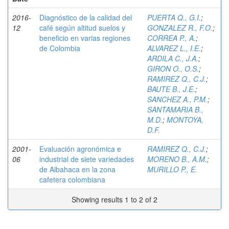
2016-
Diagnóstico de la calidad del
PUERTA Q., G.I.
;
12
café según altitud suelos y
GONZALEZ R., F.O.
;
beneficio en varias regiones
CORREA P., A.
;
de Colombia
ALVAREZ L., I.E.
;
ARDILA C., J.A.
;
GIRON O., O.S.
;
RAMIREZ Q., C.J.
;
BAUTE B., J.E.
;
SANCHEZ A., P.M.
;
SANTAMARIA B.,
M.D.
;
MONTOYA,
D.F.
2001-
Evaluación agronómica e
RAMIREZ Q., C.J.
;
06
industrial de siete variedades
MORENO B., A.M.
;
de Albahaca en la zona
MURILLO P., E.
cafetera colombiana
Showing results 1 to 2 of 2