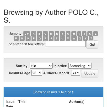
Browsing by Author POLO C.,
S.
Jump to:
0-9
A
B
C
D
E
F
G
H
I
J
K
L
M
N
O
P
Q
R
S
T
U
V
W
X
Y
Z
or enter first few letters:
Sort by:
In order:
Results/Page
Authors/Record:
Showing results 1 to 1 of 1
Issue
Title
Author(s)
Date