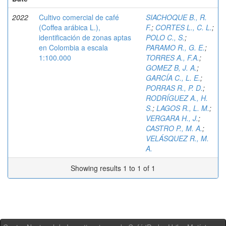
2022
Cultivo comercial de café
SIACHOQUE B., R.
(Coffea arábica L.),
F.
;
CORTES L., C. L.
;
identificación de zonas aptas
POLO C., S.
;
en Colombia a escala
PARAMO R., G. E.
;
1:100.000
TORRES A., F.A.
;
GOMEZ B, J. A.
;
GARCÍA C., L. E.
;
PORRAS R., P. D.
;
RODRÍGUEZ A., H.
S.
;
LAGOS R., L. M.
;
VERGARA H., J.
;
CASTRO P., M. A.
;
VELÁSQUEZ R., M.
A.
Showing results 1 to 1 of 1