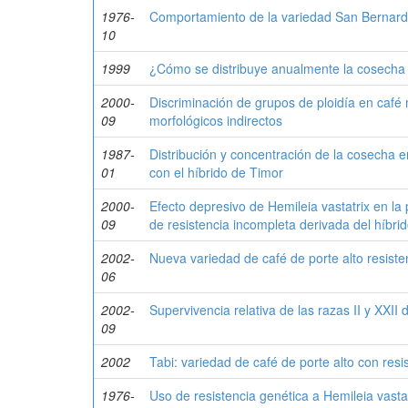
1976-
Comportamiento de la variedad San Bernar
10
1999
¿Cómo se distribuye anualmente la cosecha 
2000-
Discriminación de grupos de ploidía en café 
09
morfológicos indirectos
1987-
Distribución y concentración de la cosecha 
01
con el híbrido de Timor
2000-
Efecto depresivo de Hemileia vastatrix en la
09
de resistencia incompleta derivada del híbri
2002-
Nueva variedad de café de porte alto resisten
06
2002-
Supervivencia relativa de las razas II y XXII 
09
2002
Tabi: variedad de café de porte alto con resi
1976-
Uso de resistencia genética a Hemileia vast