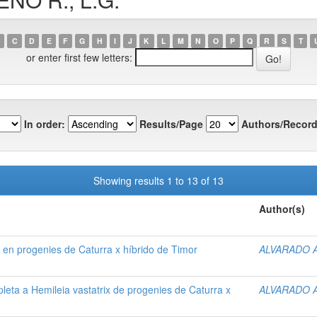
C
D
E
F
G
H
I
J
K
L
M
N
O
P
Q
R
S
T
or enter first few letters:
In order:
Results/Page
Authors/Record
Showing results 1 to 13 of 13
Author(s)
x en progenies de Caturra x híbrido de Timor
ALVARADO A
leta a Hemileia vastatrix de progenies de Caturra x
ALVARADO A