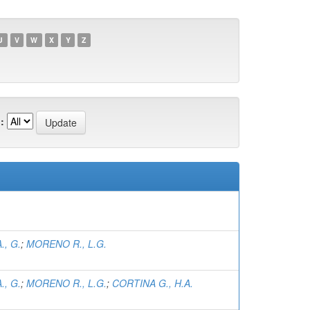
U
V
W
X
Y
Z
:
., G.
;
MORENO R., L.G.
., G.
;
MORENO R., L.G.
;
CORTINA G., H.A.