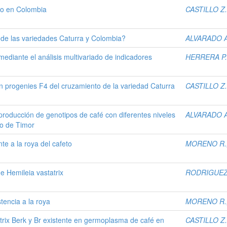
do en Colombia
CASTILLO Z.,
de las variedades Caturra y Colombia?
ALVARADO A
mediante el análisis multivariado de indicadores
HERRERA P.,
en progenies F4 del cruzamiento de la variedad Caturra
CASTILLO Z.,
 producción de genotipos de café con diferentes niveles
ALVARADO A
do de Timor
te a la roya del cafeto
MORENO R.,
de Hemileia vastatrix
RODRIGUEZ 
stencia a la roya
MORENO R.,
atrix Berk y Br existente en germoplasma de café en
CASTILLO Z.,