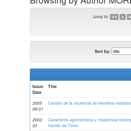
Jump to:
0-9
A
B
Sort by:
Issue
Title
Date
2005-
Cambio de la virulencia de Hemileia vastatri
09-01
2002-
Caracteres agronómicos y resistencia incomp
03
híbrido de Timor