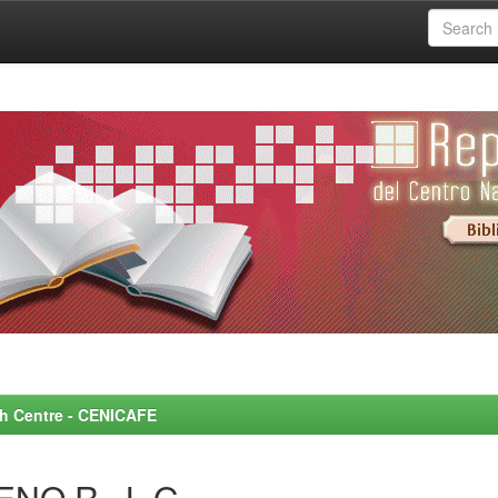
rch Centre - CENICAFE
ENO R., L.G.