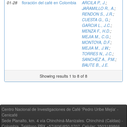
01-28
floración del café en Colombia
ARCILA P., J.
;
JARAMILLO R., A.
;
RENDON S., J.R.
;
CUESTA G., G.
;
GARCIA L., J.C.
;
MENZA F., H.D.
;
MEJIA M., C.G.
;
MONTOYA, D.F.
;
MEJIA M., J.W.
;
TORRES N., J.C.
;
SANCHEZ A., P.M.
;
BAUTE B., J.E.
Showing results 1 to 8 of 8
Centro Nacional de Investigaciones de Café 'Pedro Uribe Mejía' -
Cenicafé
Sede Planalto, km. 4 vía Chinchiná-Manizales. Chinchiná (Caldas) -
Colombia, Teléfono PBX +57(606)850 0707, Celular: 3503189866,