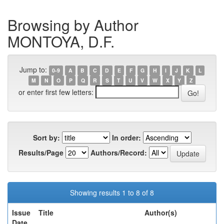
Browsing by Author
MONTOYA, D.F.
Jump to:
0-9
A
B
C
D
E
F
G
H
I
J
K
L
M
N
O
P
Q
R
S
T
U
V
W
X
Y
Z
or enter first few letters:
Sort by:
In order:
Results/Page
Authors/Record:
Showing results 1 to 8 of 8
Issue
Title
Author(s)
Date