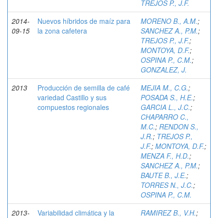
TREJOS P., J.F.
2014-
Nuevos híbridos de maíz para
MORENO B., A.M.
;
09-15
la zona cafetera
SANCHEZ A., P.M.
;
TREJOS P., J.F.
;
MONTOYA, D.F.
;
OSPINA P., C.M.
;
GONZALEZ, J.
2013
Producción de semilla de café
MEJIA M., C.G.
;
variedad Castillo y sus
POSADA S., H.E.
;
compuestos regionales
GARCIA L., J.C.
;
CHAPARRO C.,
M.C.
;
RENDON S.,
J.R.
;
TREJOS P.,
J.F.
;
MONTOYA, D.F.
;
MENZA F., H.D.
;
SANCHEZ A., P.M.
;
BAUTE B., J.E.
;
TORRES N., J.C.
;
OSPINA P., C.M.
2013-
Variabilidad climática y la
RAMIREZ B., V.H.
;