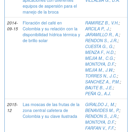
aplicaciones con diferentes
VILLALBA G., D.A.
equipos de aspersión para el
manejo de la broca
2014-
Floración del café en
RAMIREZ B., V.H.
;
09-15
Colombia y su relación con la
ARCILA P., J.
;
disponibilidad hídrica térmica y
JARAMILLO R., A.
;
de brillo solar
RENDON S., J.R.
;
CUESTA G., G.
;
MENZA F., H.D.
;
MEJIA M., C.G.
;
MONTOYA, D.F.
;
MEJIA M., J.W.
;
TORRES N., J.C.
;
SANCHEZ A., P.M.
;
BAUTE B., J.E.
;
PEÑA Q., A.J.
2015-
Las moscas de las frutas de la
GIRALDO J., M.
;
12
zona central cafetera de
BENAVIDES M., P.
;
Colombia y su clave ilustrada
RENDON S., J.R.
;
MONTOYA, D.F.
;
FARFAN V., F.F.
;