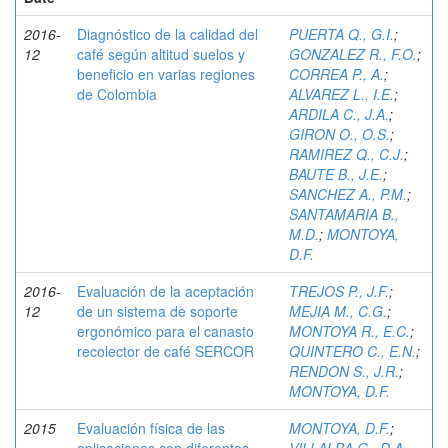
2016-
Diagnóstico de la calidad del
PUERTA Q., G.I.
;
12
café según altitud suelos y
GONZALEZ R., F.O.
;
beneficio en varias regiones
CORREA P., A.
;
de Colombia
ALVAREZ L., I.E.
;
ARDILA C., J.A.
;
GIRON O., O.S.
;
RAMIREZ Q., C.J.
;
BAUTE B., J.E.
;
SANCHEZ A., P.M.
;
SANTAMARIA B.,
M.D.
;
MONTOYA,
D.F.
2016-
Evaluación de la aceptación
TREJOS P., J.F.
;
12
de un sistema de soporte
MEJIA M., C.G.
;
ergonómico para el canasto
MONTOYA R., E.C.
;
recolector de café SERCOR
QUINTERO C., E.N.
;
RENDON S., J.R.
;
MONTOYA, D.F.
2015
Evaluación física de las
MONTOYA, D.F.
;