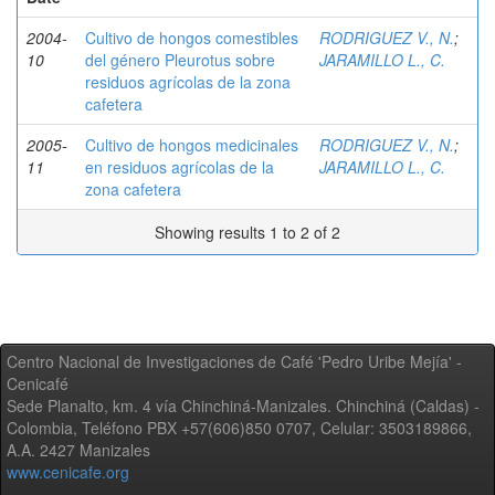
2004-
Cultivo de hongos comestibles
RODRIGUEZ V., N.
;
10
del género Pleurotus sobre
JARAMILLO L., C.
residuos agrícolas de la zona
cafetera
2005-
Cultivo de hongos medicinales
RODRIGUEZ V., N.
;
11
en residuos agrícolas de la
JARAMILLO L., C.
zona cafetera
Showing results 1 to 2 of 2
Centro Nacional de Investigaciones de Café 'Pedro Uribe Mejía' -
Cenicafé
Sede Planalto, km. 4 vía Chinchiná-Manizales. Chinchiná (Caldas) -
Colombia, Teléfono PBX +57(606)850 0707, Celular: 3503189866,
A.A. 2427 Manizales
www.cenicafe.org