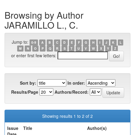
Browsing by Author
JARAMILLO L., C.
Jump to:
0-9
A
B
C
D
E
F
G
H
I
J
K
L
M
N
O
P
Q
R
S
T
U
V
W
X
Y
Z
or enter first few letters:
Sort by:
In order:
Results/Page
Authors/Record:
Showing results 1 to 2 of 2
Issue
Title
Author(s)
Date