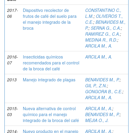
2017-
Dispositivo recolector de
CONSTANTINO C.,
06
frutos de café del suelo para
L.M.
;
OLIVEROS T.,
el manejo integrado de la
C.E.
;
BENAVIDES M.,
broca
P.
;
SERNA G., C.A.
;
RAMIREZ G., C.A.
;
MEDINA R., R.D.
;
ARCILA M., A.
2016-
Insecticidas químicos
ARCILA M., A.
07
recomendados para el control
de la broca del café
2013
Manejo integrado de plagas
BENAVIDES M., P.
;
GIL P., Z.N.
;
GONGORA B., C.E.
;
ARCILA M., A.
2015-
Nueva alternativa de control
ARCILA M., A.
;
03
químico para el manejo
BENAVIDES M., P.
;
integrado de la broca del café
MEJIA O., J.
2014-
Nuevo producto en el manejo
ARCILA M., A.
;