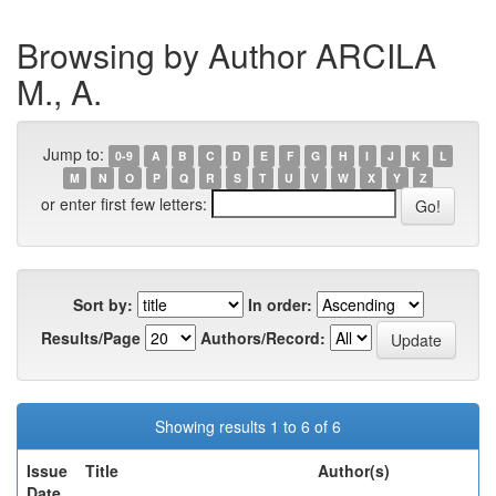
Browsing by Author ARCILA
M., A.
Jump to:
0-9
A
B
C
D
E
F
G
H
I
J
K
L
M
N
O
P
Q
R
S
T
U
V
W
X
Y
Z
or enter first few letters:
Sort by:
In order:
Results/Page
Authors/Record:
Showing results 1 to 6 of 6
Issue
Title
Author(s)
Date