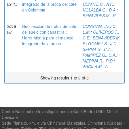
09-15
integrado de la broca del café
DUARTE C., A.F.
;
en Colombia
VILLALBA G., D.A.
;
BENAVIDES M., P.
2016-
Recolección de frutos de café
CONSTANTINO C.,
06
del suelo con canastilla :
L.M.
;
OLIVEROS T.,
Herramienta para el manejo
C.E.
;
BENAVIDES M.,
integrado de la broca
P.
;
GOMEZ S., J.C.
;
SERNA G., C.A.
;
RAMIREZ G., C.A.
;
MEDINA R., R.D.
;
ARCILA M., A.
Showing results 1 to 6 of 6
Centro Nacional de Investigaciones de Café 'Pedro Uribe Mejía' -
Cenicafé
Sede Planalto, km. 4 vía Chinchiná-Manizales. Chinchiná (Caldas) -
Colombia, Teléfono PBX +57(606)850 0707, Celular: 3503189866,