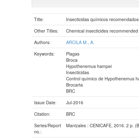
Title:
Insecticidas químicos recomendados p
Other Titles:
Chemical insecticides recommended fo
Authors:
ARCILA M., A.
Keywords:
Plagas
Broca
Hypothenemus hampei
Insecticidas
Control químico de Hypothenemus 
Brocarta
BRC
Issue Date:
Jul-2016
Citation:
BRC
Series/Report
Manizales : CENICAFE, 2016. 2 p. (B
no.: