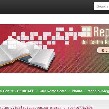
rch Centre - CENICAFE
Cultivemos café
Planta
Manejo integ
https://biblioteca.cenicafe.org/handle/10778/698