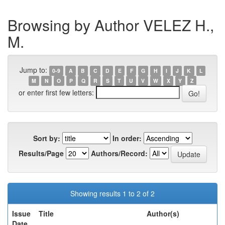
Browsing by Author VELEZ H.,
M.
Jump to:
0-9
A
B
C
D
E
F
G
H
I
J
K
L
M
N
O
P
Q
R
S
T
U
V
W
X
Y
Z
or enter first few letters:
Sort by:
In order:
Results/Page
Authors/Record:
Showing results 1 to 2 of 2
Issue
Title
Author(s)
Date