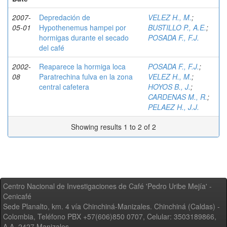
2007-
Depredación de
VELEZ H., M.
;
05-01
Hypothenemus hampei por
BUSTILLO P., A.E.
;
hormigas durante el secado
POSADA F., F.J.
del café
2002-
Reaparece la hormiga loca
POSADA F., F.J.
;
08
Paratrechina fulva en la zona
VELEZ H., M.
;
central cafetera
HOYOS B., J.
;
CARDENAS M., R.
;
PELAEZ H., J.J.
Showing results 1 to 2 of 2
Centro Nacional de Investigaciones de Café 'Pedro Uribe Mejía' -
Cenicafé
Sede Planalto, km. 4 vía Chinchiná-Manizales. Chinchiná (Caldas) -
Colombia, Teléfono PBX +57(606)850 0707, Celular: 3503189866,
A.A. 2427 Manizales