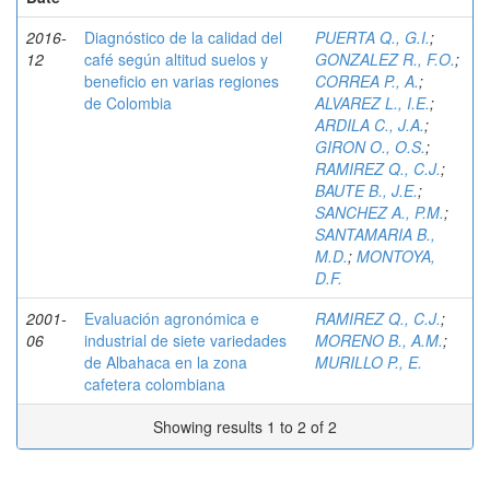
2016-
Diagnóstico de la calidad del
PUERTA Q., G.I.
;
12
café según altitud suelos y
GONZALEZ R., F.O.
;
beneficio en varias regiones
CORREA P., A.
;
de Colombia
ALVAREZ L., I.E.
;
ARDILA C., J.A.
;
GIRON O., O.S.
;
RAMIREZ Q., C.J.
;
BAUTE B., J.E.
;
SANCHEZ A., P.M.
;
SANTAMARIA B.,
M.D.
;
MONTOYA,
D.F.
2001-
Evaluación agronómica e
RAMIREZ Q., C.J.
;
06
industrial de siete variedades
MORENO B., A.M.
;
de Albahaca en la zona
MURILLO P., E.
cafetera colombiana
Showing results 1 to 2 of 2