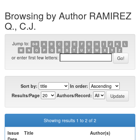
Browsing by Author RAMIREZ
Q., C.J.
Jump to:
0-9
A
B
C
D
E
F
G
H
I
J
K
L
M
N
O
P
Q
R
S
T
U
V
W
X
Y
Z
or enter first few letters:
Sort by:
In order:
Results/Page
Authors/Record:
Showing results 1 to 2 of 2
Issue
Title
Author(s)
Date