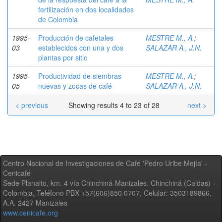
fertilización en dos localidades
de Colombia
1995-
Producción de cafetales
MESTRE M., A.
;
03
establecidos con una y dos
SALAZAR A., J.N.
plantas por sitio
1995-
Productividad de siembras
MESTRE M., A.
;
05
nuevas y zocas de café
SALAZAR A., J.N.
< previous
Showing results 4 to 23 of 28
next >
Centro Nacional de Investigaciones de Café 'Pedro Uribe Mejía' -
Cenicafé
Sede Planalto, km. 4 vía Chinchiná-Manizales. Chinchiná (Caldas) -
Colombia, Teléfono PBX +57(606)850 0707, Celular: 3503189866,
A.A. 2427 Manizales
www.cenicafe.org