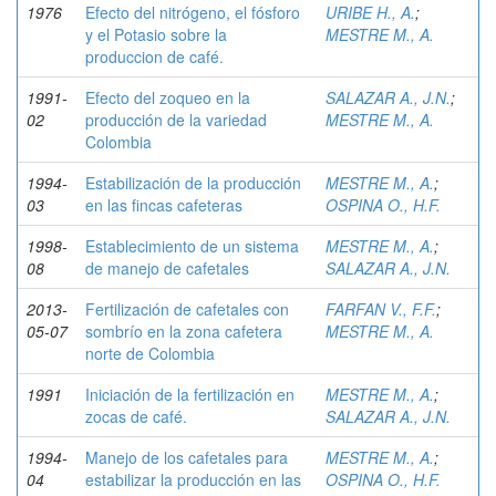
1976
Efecto del nitrógeno, el fósforo
URIBE H., A.
;
y el Potasio sobre la
MESTRE M., A.
produccion de café.
1991-
Efecto del zoqueo en la
SALAZAR A., J.N.
;
02
producción de la variedad
MESTRE M., A.
Colombia
1994-
Estabilización de la producción
MESTRE M., A.
;
03
en las fincas cafeteras
OSPINA O., H.F.
1998-
Establecimiento de un sistema
MESTRE M., A.
;
08
de manejo de cafetales
SALAZAR A., J.N.
2013-
Fertilización de cafetales con
FARFAN V., F.F.
;
05-07
sombrío en la zona cafetera
MESTRE M., A.
norte de Colombia
1991
Iniciación de la fertilización en
MESTRE M., A.
;
zocas de café.
SALAZAR A., J.N.
1994-
Manejo de los cafetales para
MESTRE M., A.
;
04
estabilizar la producción en las
OSPINA O., H.F.