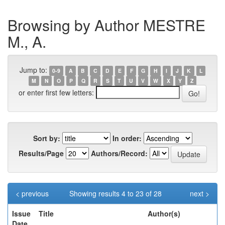
Browsing by Author MESTRE
M., A.
Jump to:
0-9
A
B
C
D
E
F
G
H
I
J
K
L
M
N
O
P
Q
R
S
T
U
V
W
X
Y
Z
or enter first few letters:
Sort by:
In order:
Results/Page
Authors/Record:
< previous
Showing results 4 to 23 of 28
next >
Issue
Title
Author(s)
Date