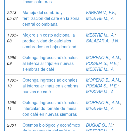
fincas cafeteras
2013-
Manejo del sombrío y
FARFAN V., F.F.
;
05-07
fertilización del café en la zona
MESTRE M., A.
central colombiana
1995-
Mejore sin costo adicional la
MESTRE M., A.
;
08
productividad de cafetales
SALAZAR A., J.N.
sembrados en baja densidad
1995-
Obtenga ingresos adicionales
MORENO B., A.M.
;
09
al intercalar fríjol en nuevas
POSADA S., H.E.
;
siembras de café
MESTRE M., A.
1995-
Obtenga ingresos adicionales
MORENO B., A.M.
;
10
al intercalar maíz en siembras
POSADA S., H.E.
;
nuevas de café
MESTRE M., A.
1995-
Obtenga ingresos adicionales
MORENO B., A.M.
;
11
intercalando tomate de mesa
MESTRE M., A.
con café en nuevas siembras
2001
Optimos biológico y económico
DUQUE O., H.
;
de la respuesta del café a la
MESTRE M., A.