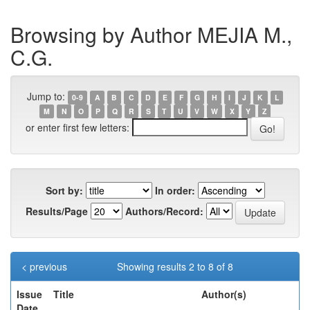
Browsing by Author MEJIA M.,
C.G.
Jump to:
0-9
A
B
C
D
E
F
G
H
I
J
K
L
M
N
O
P
Q
R
S
T
U
V
W
X
Y
Z
or enter first few letters:
Sort by:
In order:
Results/Page
Authors/Record:
< previous
Showing results 2 to 8 of 8
Issue
Title
Author(s)
Date