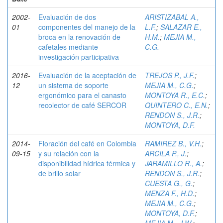
2002-
Evaluación de dos
ARISTIZABAL A.,
01
componentes del manejo de la
L.F.
;
SALAZAR E.,
broca en la renovación de
H.M.
;
MEJIA M.,
cafetales mediante
C.G.
investigación participativa
2016-
Evaluación de la aceptación de
TREJOS P., J.F.
;
12
un sistema de soporte
MEJIA M., C.G.
;
ergonómico para el canasto
MONTOYA R., E.C.
;
recolector de café SERCOR
QUINTERO C., E.N.
;
RENDON S., J.R.
;
MONTOYA, D.F.
2014-
Floración del café en Colombia
RAMIREZ B., V.H.
;
09-15
y su relación con la
ARCILA P., J.
;
disponibilidad hídrica térmica y
JARAMILLO R., A.
;
de brillo solar
RENDON S., J.R.
;
CUESTA G., G.
;
MENZA F., H.D.
;
MEJIA M., C.G.
;
MONTOYA, D.F.
;