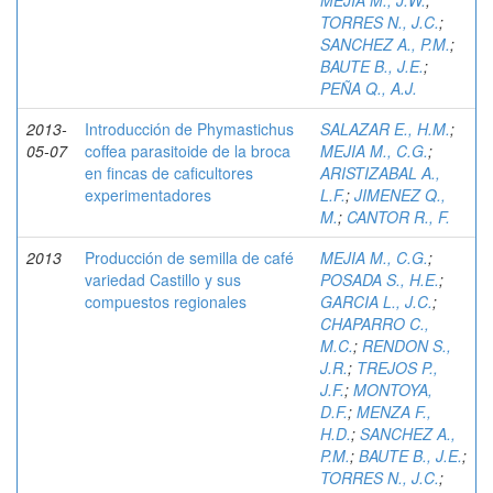
MEJIA M., J.W.
;
TORRES N., J.C.
;
SANCHEZ A., P.M.
;
BAUTE B., J.E.
;
PEÑA Q., A.J.
2013-
Introducción de Phymastichus
SALAZAR E., H.M.
;
05-07
coffea parasitoide de la broca
MEJIA M., C.G.
;
en fincas de caficultores
ARISTIZABAL A.,
experimentadores
L.F.
;
JIMENEZ Q.,
M.
;
CANTOR R., F.
2013
Producción de semilla de café
MEJIA M., C.G.
;
variedad Castillo y sus
POSADA S., H.E.
;
compuestos regionales
GARCIA L., J.C.
;
CHAPARRO C.,
M.C.
;
RENDON S.,
J.R.
;
TREJOS P.,
J.F.
;
MONTOYA,
D.F.
;
MENZA F.,
H.D.
;
SANCHEZ A.,
P.M.
;
BAUTE B., J.E.
;
TORRES N., J.C.
;