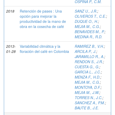
OSPINA P., C.M.
2018
Retención de pases : Una
SANZ U., J.R.
;
opción para mejorar la
OLIVEROS T., C.E.
;
productividad de la mano de
DUQUE O., H.
;
obra en la cosecha de café
MEJIA M., C.G.
;
BENAVIDES M., P.
;
MEDINA R., R.D.
2013-
Variabilidad climática y la
RAMIREZ B., V.H.
;
01-28
floración del café en Colombia
ARCILA P., J.
;
JARAMILLO R., A.
;
RENDON S., J.R.
;
CUESTA G., G.
;
GARCIA L., J.C.
;
MENZA F., H.D.
;
MEJIA M., C.G.
;
MONTOYA, D.F.
;
MEJIA M., J.W.
;
TORRES N., J.C.
;
SANCHEZ A., P.M.
;
BAUTE B., J.E.