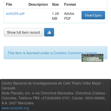
File
Description
Size
Format
avt0295.pdf
1.28
Adobe
View/Open
MB
PDF
Show full item record
This item is licensed under a
Creative Commons License
Centro Nacional de Investigaciones de Café 'Pedro Uribe Mejía' -
Cenicafé
Sede Planalto, km. 4 vía Chinchiná-Manizales. Chinchiná (Caldas) -
Colombia, Teléfono PBX +57(606)850 0707, Celular: 3503189866,
A.A. 2427 Manizales
www.cenicafe.org