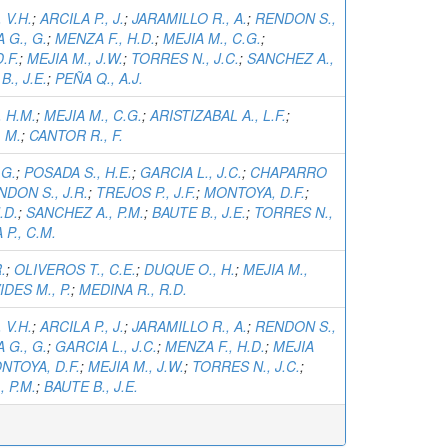
 V.H.
;
ARCILA P., J.
;
JARAMILLO R., A.
;
RENDON S.,
 G., G.
;
MENZA F., H.D.
;
MEJIA M., C.G.
;
.F.
;
MEJIA M., J.W.
;
TORRES N., J.C.
;
SANCHEZ A.,
., J.E.
;
PEÑA Q., A.J.
 H.M.
;
MEJIA M., C.G.
;
ARISTIZABAL A., L.F.
;
 M.
;
CANTOR R., F.
.G.
;
POSADA S., H.E.
;
GARCIA L., J.C.
;
CHAPARRO
DON S., J.R.
;
TREJOS P., J.F.
;
MONTOYA, D.F.
;
.D.
;
SANCHEZ A., P.M.
;
BAUTE B., J.E.
;
TORRES N.,
P., C.M.
.
;
OLIVEROS T., C.E.
;
DUQUE O., H.
;
MEJIA M.,
DES M., P.
;
MEDINA R., R.D.
 V.H.
;
ARCILA P., J.
;
JARAMILLO R., A.
;
RENDON S.,
 G., G.
;
GARCIA L., J.C.
;
MENZA F., H.D.
;
MEJIA
NTOYA, D.F.
;
MEJIA M., J.W.
;
TORRES N., J.C.
;
 P.M.
;
BAUTE B., J.E.