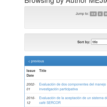
Jump to:
0-9
A
B
Sort by:
< previous
Issue
Title
Date
2002-
Evaluación de dos componentes del manejo d
01
investigación participativa
2016-
Evaluación de la aceptación de un sistema d
12
café SERCOR