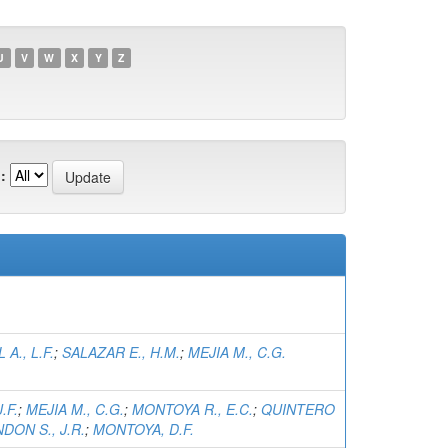
U
V
W
X
Y
Z
:
A., L.F.
;
SALAZAR E., H.M.
;
MEJIA M., C.G.
.F.
;
MEJIA M., C.G.
;
MONTOYA R., E.C.
;
QUINTERO
DON S., J.R.
;
MONTOYA, D.F.