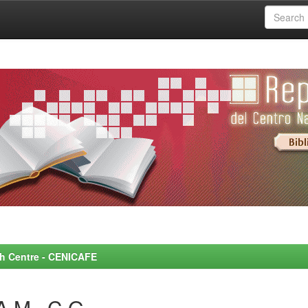
rch Centre - CENICAFE
A M., C.G.