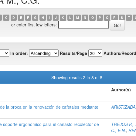
C
D
E
F
G
H
I
J
K
L
M
N
O
P
Q
R
S
T
or enter first few letters:
In order:
Results/Page
Authors/Record
Showing results 2 to 8 of 8
Author(s)
e la broca en la renovación de cafetales mediante
ARISTIZABAL 
e soporte ergonómico para el canasto recolector de
TREJOS P., J
C., E.N.
;
REN