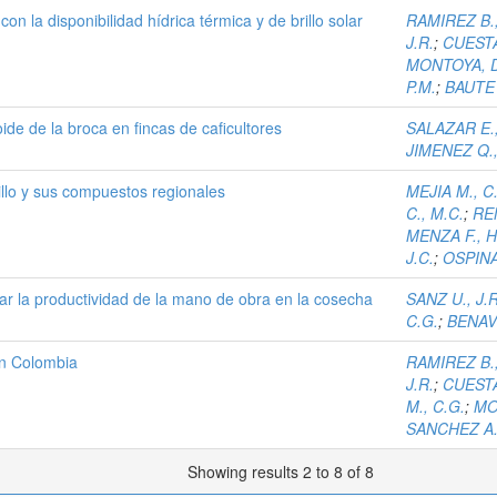
on la disponibilidad hídrica térmica y de brillo solar
RAMIREZ B.,
J.R.
;
CUESTA
MONTOYA, D
P.M.
;
BAUTE B
ide de la broca en fincas de caficultores
SALAZAR E.,
JIMENEZ Q.,
illo y sus compuestos regionales
MEJIA M., C
C., M.C.
;
REN
MENZA F., H
J.C.
;
OSPINA 
r la productividad de la mano de obra en la cosecha
SANZ U., J.R
C.G.
;
BENAVI
 en Colombia
RAMIREZ B.,
J.R.
;
CUESTA
M., C.G.
;
MO
SANCHEZ A.,
Showing results 2 to 8 of 8