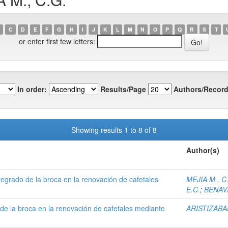
C
D
E
F
G
H
I
J
K
L
M
N
O
P
Q
R
S
T
or enter first few letters:
In order:
Results/Page
Authors/Record
Showing results 1 to 8 of 8
Author(s)
tegrado de la broca en la renovación de cafetales
MEJIA M., C
E.C.
;
BENAVI
e la broca en la renovación de cafetales mediante
ARISTIZABAL 