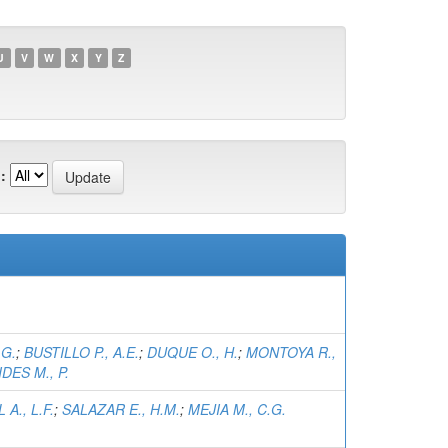
U
V
W
X
Y
Z
:
.G.
;
BUSTILLO P., A.E.
;
DUQUE O., H.
;
MONTOYA R.,
DES M., P.
A., L.F.
;
SALAZAR E., H.M.
;
MEJIA M., C.G.