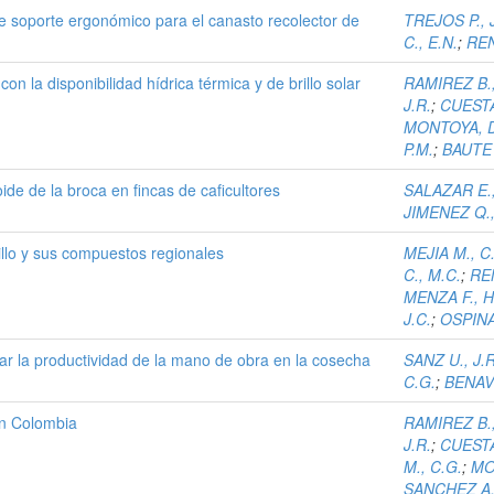
e soporte ergonómico para el canasto recolector de
TREJOS P., J
C., E.N.
;
REN
on la disponibilidad hídrica térmica y de brillo solar
RAMIREZ B.,
J.R.
;
CUESTA
MONTOYA, D
P.M.
;
BAUTE B
ide de la broca en fincas de caficultores
SALAZAR E.,
JIMENEZ Q.,
illo y sus compuestos regionales
MEJIA M., C
C., M.C.
;
REN
MENZA F., H
J.C.
;
OSPINA 
r la productividad de la mano de obra en la cosecha
SANZ U., J.R
C.G.
;
BENAVI
 en Colombia
RAMIREZ B.,
J.R.
;
CUESTA
M., C.G.
;
MO
SANCHEZ A.,