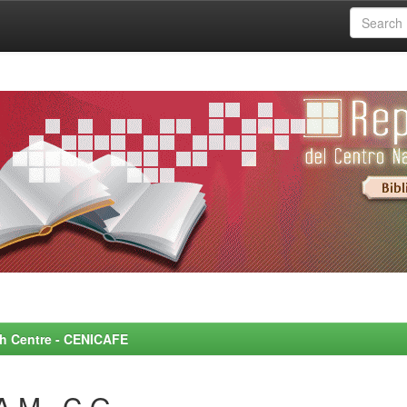
rch Centre - CENICAFE
A M., C.G.