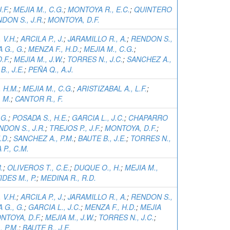
.F.
;
MEJIA M., C.G.
;
MONTOYA R., E.C.
;
QUINTERO
DON S., J.R.
;
MONTOYA, D.F.
 V.H.
;
ARCILA P., J.
;
JARAMILLO R., A.
;
RENDON S.,
 G., G.
;
MENZA F., H.D.
;
MEJIA M., C.G.
;
.F.
;
MEJIA M., J.W.
;
TORRES N., J.C.
;
SANCHEZ A.,
., J.E.
;
PEÑA Q., A.J.
 H.M.
;
MEJIA M., C.G.
;
ARISTIZABAL A., L.F.
;
 M.
;
CANTOR R., F.
.G.
;
POSADA S., H.E.
;
GARCIA L., J.C.
;
CHAPARRO
DON S., J.R.
;
TREJOS P., J.F.
;
MONTOYA, D.F.
;
.D.
;
SANCHEZ A., P.M.
;
BAUTE B., J.E.
;
TORRES N.,
P., C.M.
.
;
OLIVEROS T., C.E.
;
DUQUE O., H.
;
MEJIA M.,
DES M., P.
;
MEDINA R., R.D.
 V.H.
;
ARCILA P., J.
;
JARAMILLO R., A.
;
RENDON S.,
 G., G.
;
GARCIA L., J.C.
;
MENZA F., H.D.
;
MEJIA
NTOYA, D.F.
;
MEJIA M., J.W.
;
TORRES N., J.C.
;
 P.M.
;
BAUTE B., J.E.